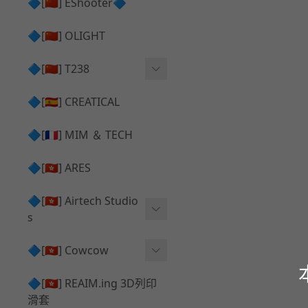
護目鏡 ⧸ 除霧器
🔷[🇨🇳] EShooter🔷
HOP座 ⧸ HOP-UP
✅ 抑制器 ⧸ 瞄準鏡 ⧸ 鏡座
腰帶 ⧸ 腿掛
🔷[🇨🇳] OLIGHT
競速扳機 ⧸ Speed Trigger
鴨舌帽⧸小帽 ⧸ Cap
彈匣釋放鈕 ⧸ Mag Releas
🔷[🇨🇳] T238
簡易胸掛 ⧸ Chest Rig
e
電子扳機
🔷[🇪🇸] CREATICAL
推嘴 ⧸ Nozzle
發光器
🔷[🇫🇷] MIM ＆ TECH
馬達
🔷[🇭🇰] ARES
🔷[🇭🇰] Airtech Studio
s
VFC
🔷[🇭🇰] Cowcow
G＆G
TM Glock 系列
🔷[🇭🇰] REAIM.ing 3D列印
滑套
Krytac