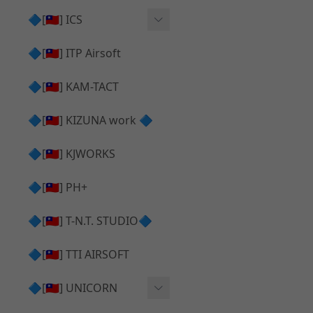
AR⧸M4 造型外觀
AKM V3 主體 ＆ 原廠零件
🔷[🇹🇼] ICS
Hi-capa 下半外觀
G17 GEN.5 主體
Hi-Capa 維修零件
🔷[🇹🇼] ITP Airsoft
Hi-capa 上半外觀
AR ⧸ M4 主體
ICS 成槍
🔷[🇹🇼] KAM-TACT
Hi-capa 內部升級
G5 原廠零件
Tomahawk 零件
🔷[🇹🇼] KIZUNA work 🔷
G17 GEN.3 原廠零件
AR ⧸ M4 GBB 升級套件
🔷[🇹🇼] KJWORKS
🔷[🇹🇼] PH+
🔷[🇹🇼] T-N.T. STUDIO🔷
🔷[🇹🇼] TTI AIRSOFT
🔷[🇹🇼] UNICORN