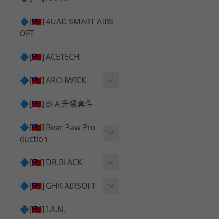
✅ 瞄鏡座 ⧸ 拉柄頭
SILVERBACK SRS 升級套
🔷[🇹🇼] 4UAD SMART AIRS
件
TAC-41 🔄 原廠 ⧸ 零件
OFT
Mk23 ⧸ SSX23 升級套件
TAC-41 🆙 升級 ⧸ 部件
🔷[🇹🇼] ACETECH
[夢神⧸Morpheus] 不鏽鋼
✅ 防火帽 ⧸ 抑制器
內管
🔷[🇹🇼] ARCHWICK
MWS相關 升級套件
衝鋒套件 Convertion Kit
🔷[🇹🇼] BFA 升級套件
SILVERBACK TAC-41 升級
MWS 升級組件
套件
🔷[🇹🇼] Bear Paw Pro
duction
B＆T APC9 系列產品
[夢神⧸Morpheus] 碳鋼 內
管
B＆T SPR300系列產品
T-5000
🔷[🇹🇼] DR.BLACK
VSR-10 ⧸ SSG10 升級套件
HOP膠皮
Hi-capa 彈匣外觀
🔷[🇹🇼] GHK AIRSOFT
維護保養
AR ⧸ M4 GBB 原廠零件
🔷[🇹🇼] I.A.N.