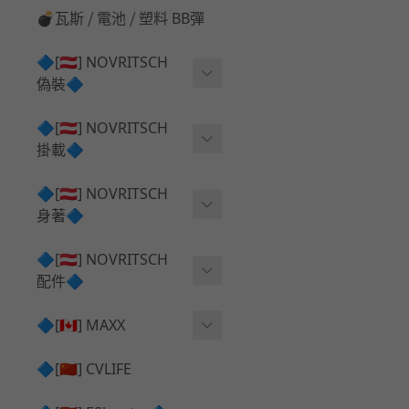
💣瓦斯 ⧸ 電池 ⧸ 塑料 BB彈
🔷[🇦🇹] NOVRITSCH
偽裝🔷
上衣夾克 ⧸ Jacket
🔷[🇦🇹] NOVRITSCH
掛載🔷
兜帽 ⧸ Hood
AR ⧸ DMR 彈匣用
🔷[🇦🇹] NOVRITSCH
手持 裝備 ⧸ 偽裝
身著🔷
SMG ⧸ SSR90 彈匣用
戰術長褲 ⧸ Trousers
闊邊帽 ⧸ Boonie Hat
🔷[🇦🇹] NOVRITSCH
腰包 ⧸ 萬用包
披肩 ⧸ Shoulder Piece
配件🔷
戰術背心+前掛 ⧸ Plate Car
狙擊槍 ⧸ 特殊 彈匣用
狙擊手闊邊帽 ⧸ Sniper Bo
rier+Flap
✅ 快拔槍套 ⧸ 槍背帶
🔷[🇨🇦] MAXX
onie
HPA 氣瓶袋 ⧸ 水袋包
肩帶+腰封 ⧸ Harness+Bat
✅ 槍架 ⧸ 訓練靶具 ⧸ 工具
AEG 活塞頭 ⧸ AEG Piston
🔷[🇨🇳] CVLIFE
手槍 彈匣用
tlebelt
Head
✅ 電池 ⧸ 充電器 ⧸ 電壓表