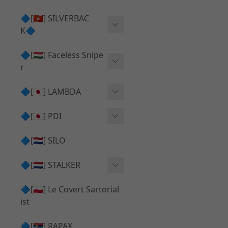
Action Army AAP01 系列
KWA
🔷[🇭🇰] SILVERBAC
UMAREX VFC 系列
K🔷
Tokyo Marui
TM Hi-capa 系列
SRS ⧸ HTI 🟦 主體 ⧸ 彈匣
🔷[🇭🇺] Faceless Snipe
PROWIN
KWA⧸KSC系列
r
✅ 碳纖管 ⧸ 彈簧
通用 ⧸ 其他
Mk23 ⧸ SSX23
🔷[🇯🇵] LAMBDA
TAC-41 👁️‍🗨️ 外觀 ⧸ 色彩
MAXX
SRS ⧸ HTI ⧸ TAC-41
MDR-X 🟦 主體 ⧸ 彈匣
Lambda 05 GBB 精密內管
🔷[🇯🇵] PDI
SILVERBACK SRS
✅ 通用 ⧸ 精品
Lambda 03 AEG 精密內管
01 精密內管
🔷[🇳🇱] SILO
MDR-X 👁️‍🗨️ 外觀 ⧸ 色彩
Lambda 01 GBB 精密內管
05 精密內管
🔷[🇳🇱] STALKER
TAC-41 🟦 主體 ⧸ 彈匣
Lambda 01 AEG 精密內管
W HOLD HOP 膠皮
Action Army AAP01 升級
🔷[🇵🇱] Le Covert Sartorial
MDR-X 🔄 原廠 ⧸ 零件
Lambda 05 AEG 精密內管
08 精密內管
套件
ist
SRS ⧸ HTI🔄 原廠 ⧸ 零件
Lambda 05 VSR 精密內管
HOP膠皮 ⧸ 下壓塊
🔷[🇷🇸] RAPAX