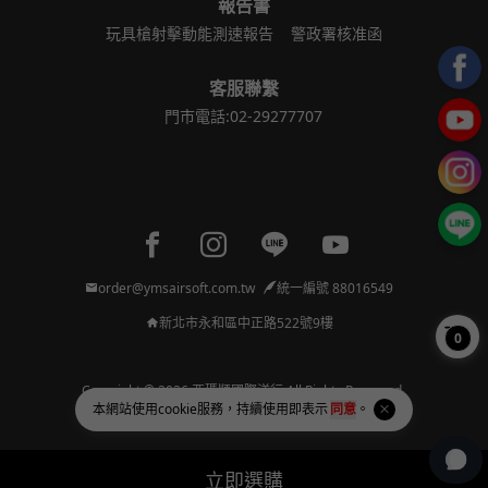
報告書
玩具槍射擊動能測速報告
警政署核准函
客服聯繫
門市電話:02-29277707
Facebook page
Instagram page
Line page
Youtube page
order@ymsairsoft.com.tw
統一編號 88016549
新北市永和區中正路522號9樓
0
Copyright © 2026 亞瑪順國際洋行 All Rights Reserved.
本網站使用
cookie
服務，持續使用即表示
同意
。
Powered by
BVSHOP
.
立即選購