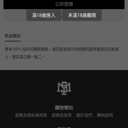
立即選購
滿18歲進入
未滿18歲離開
加入收藏清單
商品描述
專為 SSP5 設計的戰術導軌，讓您能
安裝
任何
想要的
瞄準鏡到您的系統
上，使其真正獨一無二。
購物需知
服務及隱私權條款
退換貨政策
關於我們
購物說明