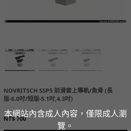
NOVRITSCH SSP5 前滑套上導軌/魚骨 (長
版-6.0吋/短版-5.1吋,4.3吋)
本網站內含成人內容，僅限成人瀏
NT$
700
覽。