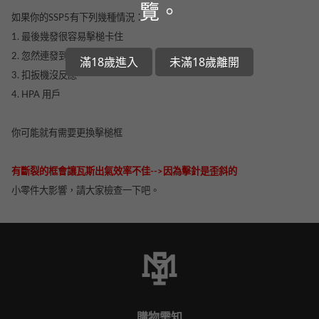
覽。
如果你的SSP5有下列幾種情況：
1. 最後幾發很容易擊槌卡住
2. 忽然連發到底
滿18歲進入
未滿18歲離開
3. 扣扳機沒反應
4. HPA 用戶
你可能就有需要更換擊槌框
有斷裂的框會讓瓦斯出氣效率不佳-->因為擊針是歪斜的
小零件大影響，請大家檢查一下吧。
購物需知