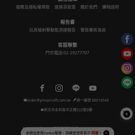
服務及隱私權條款
退換貨政策
關於我們
購物說明
報告書
玩具槍射擊動能測速報告
警政署核准函
客服聯繫
門市電話:02-29277707
Facebook page
Instagram page
Line page
Youtube page
order@ymsairsoft.com.tw
統一編號 88016549
新北市永和區中正路522號9樓
0
Copyright © 2026 亞瑪順國際洋行 All Rights Reserved.
本網站使用
cookie
服務，持續使用即表示
同意
。
Powered by
BVSHOP
.