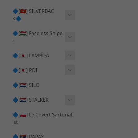
Action Army AAP01 系列
KWA
🔷[🇭🇰] SILVERBAC
UMAREX VFC 系列
K🔷
Tokyo Marui
TM Hi-capa 系列
SRS ⧸ HTI 🟦 主體 ⧸ 彈匣
🔷[🇭🇺] Faceless Snipe
PROWIN
KWA⧸KSC系列
r
✅ 碳纖管 ⧸ 彈簧
通用 ⧸ 其他
Mk23 ⧸ SSX23
🔷[🇯🇵] LAMBDA
TAC-41 👁️‍🗨️ 外觀 ⧸ 色彩
MAXX
SRS ⧸ HTI ⧸ TAC-41
MDR-X 🟦 主體 ⧸ 彈匣
Lambda 05 GBB 精密內管
🔷[🇯🇵] PDI
SILVERBACK SRS
✅ 通用 ⧸ 精品
Lambda 03 AEG 精密內管
01 精密內管
🔷[🇳🇱] SILO
MDR-X 👁️‍🗨️ 外觀 ⧸ 色彩
Lambda 01 GBB 精密內管
05 精密內管
🔷[🇳🇱] STALKER
TAC-41 🟦 主體 ⧸ 彈匣
Lambda 01 AEG 精密內管
W HOLD HOP 膠皮
Action Army AAP01 升級
🔷[🇵🇱] Le Covert Sartorial
MDR-X 🔄 原廠 ⧸ 零件
Lambda 05 AEG 精密內管
08 精密內管
套件
ist
SRS ⧸ HTI🔄 原廠 ⧸ 零件
Lambda 05 VSR 精密內管
HOP膠皮 ⧸ 下壓塊
🔷[🇷🇸] RAPAX