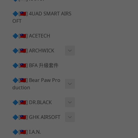
✅ 瞄鏡座 ⧸ 拉柄頭
SILVERBACK SRS 升級套
🔷[🇹🇼] 4UAD SMART AIRS
件
TAC-41 🔄 原廠 ⧸ 零件
OFT
Mk23 ⧸ SSX23 升級套件
TAC-41 🆙 升級 ⧸ 部件
🔷[🇹🇼] ACETECH
[夢神⧸Morpheus] 不鏽鋼
✅ 防火帽 ⧸ 抑制器
內管
🔷[🇹🇼] ARCHWICK
MWS相關 升級套件
衝鋒套件 Convertion Kit
🔷[🇹🇼] BFA 升級套件
SILVERBACK TAC-41 升級
MWS 升級組件
套件
🔷[🇹🇼] Bear Paw Pro
duction
B＆T APC9 系列產品
[夢神⧸Morpheus] 碳鋼 內
管
B＆T SPR300系列產品
T-5000
🔷[🇹🇼] DR.BLACK
VSR-10 ⧸ SSG10 升級套件
HOP膠皮
Hi-capa 彈匣外觀
🔷[🇹🇼] GHK AIRSOFT
維護保養
AR ⧸ M4 GBB 原廠零件
🔷[🇹🇼] I.A.N.