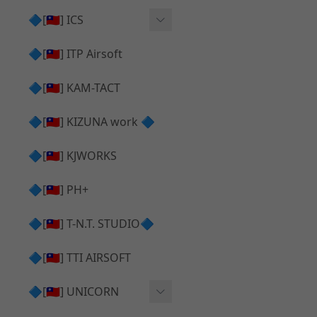
AR⧸M4 造型外觀
AKM V3 主體 ＆ 原廠零件
🔷[🇹🇼] ICS
Hi-capa 下半外觀
G17 GEN.5 主體
Hi-Capa 維修零件
🔷[🇹🇼] ITP Airsoft
Hi-capa 上半外觀
AR ⧸ M4 主體
ICS 成槍
🔷[🇹🇼] KAM-TACT
Hi-capa 內部升級
G5 原廠零件
Tomahawk 零件
🔷[🇹🇼] KIZUNA work 🔷
G17 GEN.3 原廠零件
AR ⧸ M4 GBB 升級套件
🔷[🇹🇼] KJWORKS
🔷[🇹🇼] PH+
🔷[🇹🇼] T-N.T. STUDIO🔷
🔷[🇹🇼] TTI AIRSOFT
🔷[🇹🇼] UNICORN