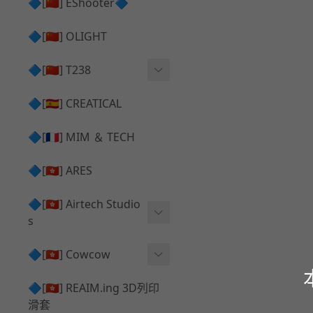
護目鏡 ⧸ 除霧器
🔷[🇨🇳] EShooter🔷
HOP座 ⧸ HOP-UP
✅ 抑制器 ⧸ 瞄準鏡 ⧸ 鏡座
腰帶 ⧸ 腿掛
🔷[🇨🇳] OLIGHT
競速扳機 ⧸ Speed Trigger
鴨舌帽⧸小帽 ⧸ Cap
彈匣釋放鈕 ⧸ Mag Releas
🔷[🇨🇳] T238
簡易胸掛 ⧸ Chest Rig
e
電子扳機
🔷[🇪🇸] CREATICAL
推嘴 ⧸ Nozzle
發光器
🔷[🇫🇷] MIM ＆ TECH
馬達
🔷[🇭🇰] ARES
🔷[🇭🇰] Airtech Studio
s
VFC
🔷[🇭🇰] Cowcow
G＆G
TM Glock 系列
🔷[🇭🇰] REAIM.ing 3D列印
滑套
Krytac