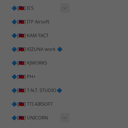
AR⧸M4 造型外觀
AKM V3 主體 ＆ 原廠零件
🔷[🇹🇼] ICS
Hi-capa 下半外觀
G17 GEN.5 主體
Hi-Capa 維修零件
🔷[🇹🇼] ITP Airsoft
Hi-capa 上半外觀
AR ⧸ M4 主體
ICS 成槍
🔷[🇹🇼] KAM-TACT
Hi-capa 內部升級
G5 原廠零件
Tomahawk 零件
🔷[🇹🇼] KIZUNA work 🔷
G17 GEN.3 原廠零件
AR ⧸ M4 GBB 升級套件
🔷[🇹🇼] KJWORKS
🔷[🇹🇼] PH+
🔷[🇹🇼] T-N.T. STUDIO🔷
🔷[🇹🇼] TTI AIRSOFT
🔷[🇹🇼] UNICORN