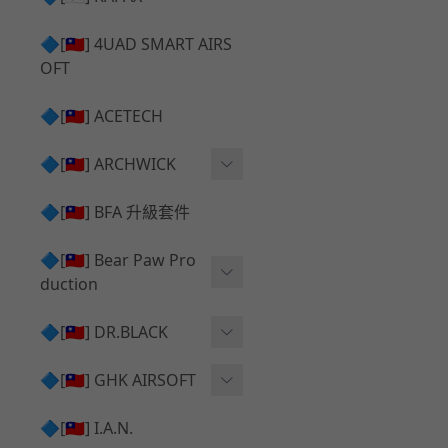
✅ 瞄鏡座 ⧸ 拉柄頭
SILVERBACK SRS 升級套
🔷[🇹🇼] 4UAD SMART AIRS
件
TAC-41 🔄 原廠 ⧸ 零件
OFT
Mk23 ⧸ SSX23 升級套件
TAC-41 🆙 升級 ⧸ 部件
🔷[🇹🇼] ACETECH
[夢神⧸Morpheus] 不鏽鋼
✅ 防火帽 ⧸ 抑制器
內管
🔷[🇹🇼] ARCHWICK
MWS相關 升級套件
衝鋒套件 Convertion Kit
🔷[🇹🇼] BFA 升級套件
SILVERBACK TAC-41 升級
MWS 升級組件
套件
🔷[🇹🇼] Bear Paw Pro
duction
B＆T APC9 系列產品
[夢神⧸Morpheus] 碳鋼 內
管
B＆T SPR300系列產品
T-5000
🔷[🇹🇼] DR.BLACK
VSR-10 ⧸ SSG10 升級套件
HOP膠皮
Hi-capa 彈匣外觀
🔷[🇹🇼] GHK AIRSOFT
維護保養
AR ⧸ M4 GBB 原廠零件
🔷[🇹🇼] I.A.N.