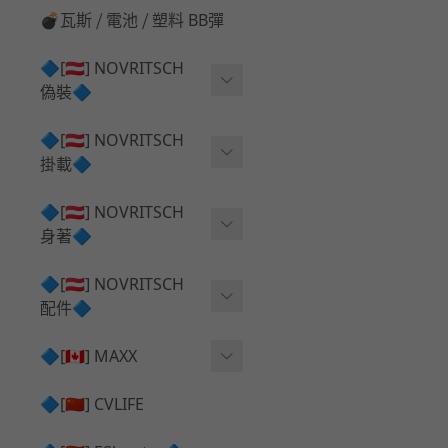
💣瓦斯 ⧸ 電池 ⧸ 塑料 BB彈
🔷[🇦🇹] NOVRITSCH
偽裝🔷
上衣夾克 ⧸ Jacket
🔷[🇦🇹] NOVRITSCH
掛載🔷
兜帽 ⧸ Hood
AR ⧸ DMR 彈匣用
🔷[🇦🇹] NOVRITSCH
手持 裝備 ⧸ 偽裝
身著🔷
SMG ⧸ SSR90 彈匣用
戰術長褲 ⧸ Trousers
闊邊帽 ⧸ Boonie Hat
🔷[🇦🇹] NOVRITSCH
腰包 ⧸ 萬用包
披肩 ⧸ Shoulder Piece
配件🔷
戰術背心+前掛 ⧸ Plate Car
狙擊槍 ⧸ 特殊 彈匣用
狙擊手闊邊帽 ⧸ Sniper Bo
rier+Flap
✅ 快拔槍套 ⧸ 槍背帶
🔷[🇨🇦] MAXX
onie
HPA 氣瓶袋 ⧸ 水袋包
肩帶+腰封 ⧸ Harness+Bat
✅ 槍架 ⧸ 訓練靶具 ⧸ 工具
AEG 活塞頭 ⧸ AEG Piston
🔷[🇨🇳] CVLIFE
手槍 彈匣用
tlebelt
Head
✅ 電池 ⧸ 充電器 ⧸ 電壓表