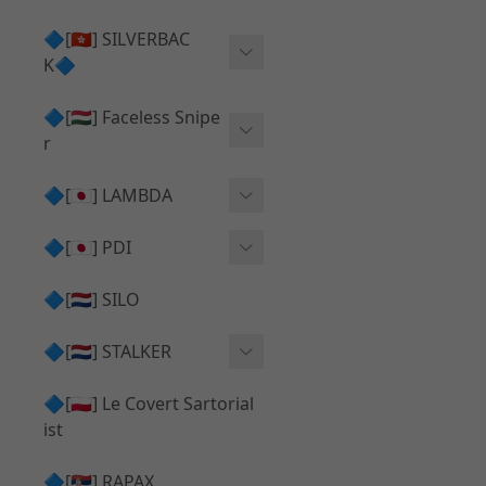
Action Army AAP01 系列
KWA
🔷[🇭🇰] SILVERBAC
UMAREX VFC 系列
K🔷
Tokyo Marui
TM Hi-capa 系列
SRS ⧸ HTI 🟦 主體 ⧸ 彈匣
🔷[🇭🇺] Faceless Snipe
PROWIN
KWA⧸KSC系列
r
✅ 碳纖管 ⧸ 彈簧
通用 ⧸ 其他
Mk23 ⧸ SSX23
🔷[🇯🇵] LAMBDA
TAC-41 👁️‍🗨️ 外觀 ⧸ 色彩
MAXX
SRS ⧸ HTI ⧸ TAC-41
MDR-X 🟦 主體 ⧸ 彈匣
Lambda 05 GBB 精密內管
🔷[🇯🇵] PDI
SILVERBACK SRS
✅ 通用 ⧸ 精品
Lambda 03 AEG 精密內管
01 精密內管
🔷[🇳🇱] SILO
MDR-X 👁️‍🗨️ 外觀 ⧸ 色彩
Lambda 01 GBB 精密內管
05 精密內管
🔷[🇳🇱] STALKER
TAC-41 🟦 主體 ⧸ 彈匣
Lambda 01 AEG 精密內管
W HOLD HOP 膠皮
Action Army AAP01 升級
🔷[🇵🇱] Le Covert Sartorial
MDR-X 🔄 原廠 ⧸ 零件
Lambda 05 AEG 精密內管
08 精密內管
套件
ist
SRS ⧸ HTI🔄 原廠 ⧸ 零件
Lambda 05 VSR 精密內管
HOP膠皮 ⧸ 下壓塊
🔷[🇷🇸] RAPAX