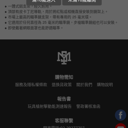
● 一體式鋁支架，經久耐用。
● 頂部有皮卡丁尼導軌，用於將紅點或相機直接安裝到鏡架上。
● 市場上最高的瞄準鏡支架，帶有專用的 25 毫米環。
● 它適用於任何直徑為 25 毫米的瞄準鏡，步槍瞄準鏡組也可以安裝。
● 即使戴著網眼面罩也能舒適瞄準。
購物需知
服務及隱私權條款
退換貨政策
關於我們
購物說明
報告書
玩具槍射擊動能測速報告
警政署核准函
客服聯繫
門市電話:02-29277707