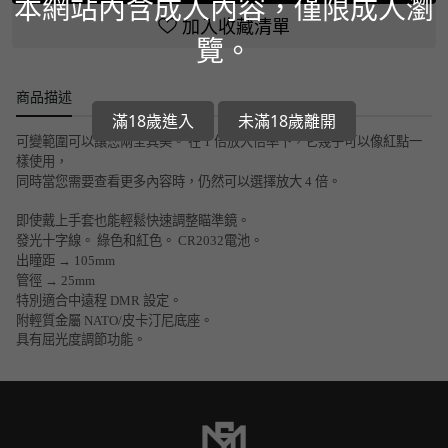
本網站內含成人內容，僅限成人瀏
加入收藏清單
覽。
商品描述
滿18歲進入
未滿18歲離開
可變範圍可以讓您兩全其美。 在 1 倍放大倍率下，它幾乎可以像紅點一
樣使用，
同時當您需要查看更多內容時，仍然可以選擇放大 4 倍。
即使戴上手套也能輕鬆快速調整瞄準鏡。
發光十字線。 綠色和紅色。 CR2032電池。
出瞳距 → 105mm
管徑 → 25mm
特別適合中遠程 DMR 設定。
附輕質金屬 NATO/皮卡汀尼底座。
具有屈光度調節功能。