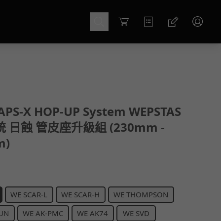
Cart
. APS-X HOP-UP System WEPSTAS
統 日蝕 管皮座升級組 (230mm -
m)
WE SCAR-L
WE SCAR-H
WE THOMPSON
UN
WE AK-PMC
WE AK74
WE SVD