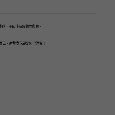
扣本體，不因涉及震動而鬆脫。
密優異而已，射擊表現更是如虎添翼！