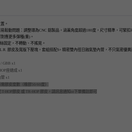
位置。
環易鬆動問題：調整環為CNC 鋁製品，涵蓋角度超過180度，尺寸精準，可緊
對應更多彈種(重)。
i螺絲固定，不轉動、不搖晃。
 新款H.L.R. 膠皮及寬版下壓塊，套組搭配S+ 精密雙內徑日蝕氣墊內管，不只氣
 / GBB x1
S HOP座總成 x1
管 x1
需膠皮度數（橡膠50/60度）
T-HOP膠皮 或 TR-HOP 膠皮，請訊息通知or下單備註即可