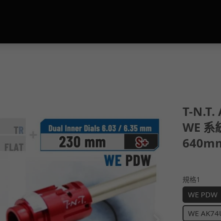
T-N.T
WE 系
640m
規格1
WE PDW
WE AK74