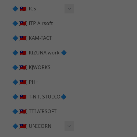
AR⧸M4 造型外觀
AKM V3 主體 ＆ 原廠零件
🔷[🇹🇼] ICS
Hi-capa 下半外觀
G17 GEN.5 主體
Hi-Capa 維修零件
🔷[🇹🇼] ITP Airsoft
Hi-capa 上半外觀
AR ⧸ M4 主體
ICS 成槍
🔷[🇹🇼] KAM-TACT
Hi-capa 內部升級
G5 原廠零件
Tomahawk 零件
🔷[🇹🇼] KIZUNA work 🔷
G17 GEN.3 原廠零件
AR ⧸ M4 GBB 升級套件
🔷[🇹🇼] KJWORKS
🔷[🇹🇼] PH+
🔷[🇹🇼] T-N.T. STUDIO🔷
🔷[🇹🇼] TTI AIRSOFT
🔷[🇹🇼] UNICORN