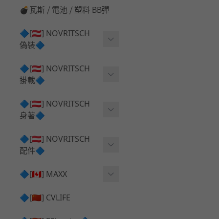
💣瓦斯 ⧸ 電池 ⧸ 塑料 BB彈
🔷[🇦🇹] NOVRITSCH
偽裝🔷
上衣夾克 ⧸ Jacket
🔷[🇦🇹] NOVRITSCH
掛載🔷
兜帽 ⧸ Hood
AR ⧸ DMR 彈匣用
🔷[🇦🇹] NOVRITSCH
手持 裝備 ⧸ 偽裝
身著🔷
SMG ⧸ SSR90 彈匣用
戰術長褲 ⧸ Trousers
闊邊帽 ⧸ Boonie Hat
🔷[🇦🇹] NOVRITSCH
腰包 ⧸ 萬用包
披肩 ⧸ Shoulder Piece
配件🔷
戰術背心+前掛 ⧸ Plate Car
狙擊槍 ⧸ 特殊 彈匣用
狙擊手闊邊帽 ⧸ Sniper Bo
rier+Flap
✅ 快拔槍套 ⧸ 槍背帶
🔷[🇨🇦] MAXX
onie
HPA 氣瓶袋 ⧸ 水袋包
肩帶+腰封 ⧸ Harness+Bat
✅ 槍架 ⧸ 訓練靶具 ⧸ 工具
AEG 活塞頭 ⧸ AEG Piston
🔷[🇨🇳] CVLIFE
手槍 彈匣用
tlebelt
Head
✅ 電池 ⧸ 充電器 ⧸ 電壓表