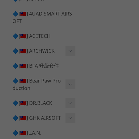
✅ 瞄鏡座 ⧸ 拉柄頭
SILVERBACK SRS 升級套
🔷[🇹🇼] 4UAD SMART AIRS
件
TAC-41 🔄 原廠 ⧸ 零件
OFT
Mk23 ⧸ SSX23 升級套件
TAC-41 🆙 升級 ⧸ 部件
🔷[🇹🇼] ACETECH
[夢神⧸Morpheus] 不鏽鋼
✅ 防火帽 ⧸ 抑制器
內管
🔷[🇹🇼] ARCHWICK
MWS相關 升級套件
衝鋒套件 Convertion Kit
🔷[🇹🇼] BFA 升級套件
SILVERBACK TAC-41 升級
MWS 升級組件
套件
🔷[🇹🇼] Bear Paw Pro
duction
B＆T APC9 系列產品
[夢神⧸Morpheus] 碳鋼 內
管
B＆T SPR300系列產品
T-5000
🔷[🇹🇼] DR.BLACK
VSR-10 ⧸ SSG10 升級套件
HOP膠皮
Hi-capa 彈匣外觀
🔷[🇹🇼] GHK AIRSOFT
維護保養
AR ⧸ M4 GBB 原廠零件
🔷[🇹🇼] I.A.N.