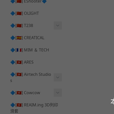
護目鏡 ⧸ 除霧器
🔷[🇨🇳] EShooter🔷
HOP座 ⧸ HOP-UP
✅ 抑制器 ⧸ 瞄準鏡 ⧸ 鏡座
腰帶 ⧸ 腿掛
🔷[🇨🇳] OLIGHT
競速扳機 ⧸ Speed Trigger
鴨舌帽⧸小帽 ⧸ Cap
彈匣釋放鈕 ⧸ Mag Releas
🔷[🇨🇳] T238
簡易胸掛 ⧸ Chest Rig
e
電子扳機
🔷[🇪🇸] CREATICAL
推嘴 ⧸ Nozzle
發光器
🔷[🇫🇷] MIM ＆ TECH
馬達
🔷[🇭🇰] ARES
🔷[🇭🇰] Airtech Studio
s
VFC
🔷[🇭🇰] Cowcow
G＆G
TM Glock 系列
🔷[🇭🇰] REAIM.ing 3D列印
滑套
Krytac