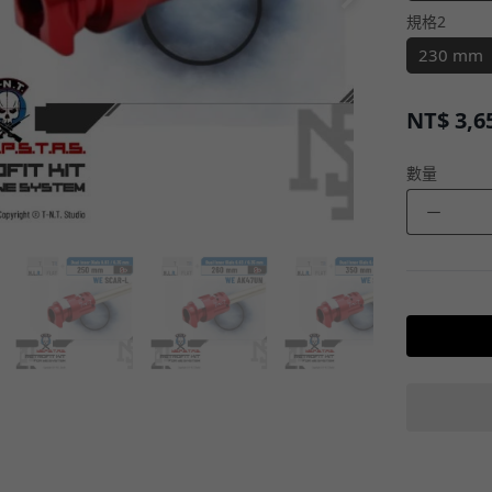
規格2
230 mm
NT$
3,6
數量
－