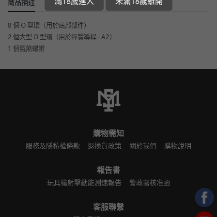
滿18歲進入
未滿18歲離開
商品描述
8 個 O 型環（用於底部部件）
2 個大型 O 型環（用於彈簧導桿 - A2）
1 個氣煞螺帽
購物需知
服務及隱私權條款
退換貨政策
關於我們
購物說明
報告書
玩具槍射擊動能測速報告
警政署核准函
客服聯繫