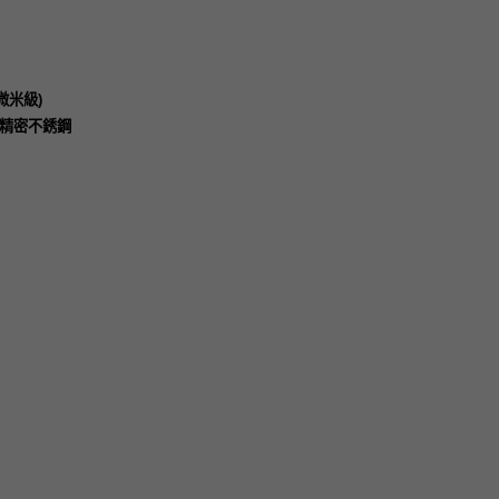
微米級
)
精密不銹鋼