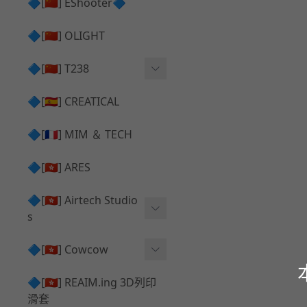
護目鏡 ⧸ 除霧器
🔷[🇨🇳] EShooter🔷
HOP座 ⧸ HOP-UP
✅ 抑制器 ⧸ 瞄準鏡 ⧸ 鏡座
腰帶 ⧸ 腿掛
🔷[🇨🇳] OLIGHT
競速扳機 ⧸ Speed Trigger
鴨舌帽⧸小帽 ⧸ Cap
彈匣釋放鈕 ⧸ Mag Releas
🔷[🇨🇳] T238
簡易胸掛 ⧸ Chest Rig
e
電子扳機
🔷[🇪🇸] CREATICAL
推嘴 ⧸ Nozzle
發光器
🔷[🇫🇷] MIM ＆ TECH
馬達
🔷[🇭🇰] ARES
🔷[🇭🇰] Airtech Studio
s
VFC
🔷[🇭🇰] Cowcow
G＆G
TM Glock 系列
🔷[🇭🇰] REAIM.ing 3D列印
滑套
Krytac