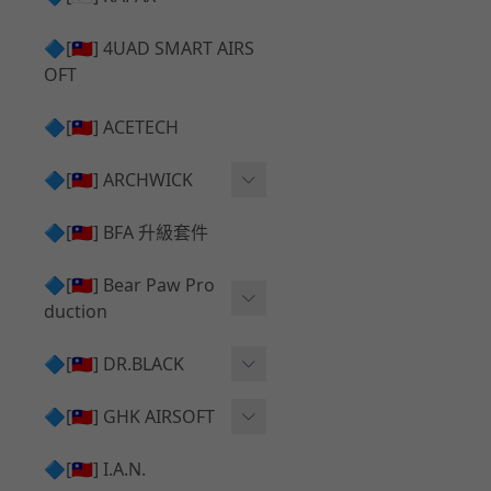
✅ 瞄鏡座 ⧸ 拉柄頭
SILVERBACK SRS 升級套
🔷[🇹🇼] 4UAD SMART AIRS
件
TAC-41 🔄 原廠 ⧸ 零件
OFT
Mk23 ⧸ SSX23 升級套件
TAC-41 🆙 升級 ⧸ 部件
🔷[🇹🇼] ACETECH
[夢神⧸Morpheus] 不鏽鋼
✅ 防火帽 ⧸ 抑制器
內管
🔷[🇹🇼] ARCHWICK
MWS相關 升級套件
衝鋒套件 Convertion Kit
🔷[🇹🇼] BFA 升級套件
SILVERBACK TAC-41 升級
MWS 升級組件
套件
🔷[🇹🇼] Bear Paw Pro
duction
B＆T APC9 系列產品
[夢神⧸Morpheus] 碳鋼 內
管
B＆T SPR300系列產品
T-5000
🔷[🇹🇼] DR.BLACK
VSR-10 ⧸ SSG10 升級套件
HOP膠皮
Hi-capa 彈匣外觀
🔷[🇹🇼] GHK AIRSOFT
維護保養
AR ⧸ M4 GBB 原廠零件
🔷[🇹🇼] I.A.N.