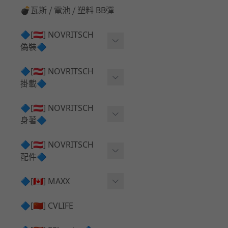
💣瓦斯 ⧸ 電池 ⧸ 塑料 BB彈
🔷[🇦🇹] NOVRITSCH
偽裝🔷
上衣夾克 ⧸ Jacket
🔷[🇦🇹] NOVRITSCH
掛載🔷
兜帽 ⧸ Hood
AR ⧸ DMR 彈匣用
🔷[🇦🇹] NOVRITSCH
手持 裝備 ⧸ 偽裝
身著🔷
SMG ⧸ SSR90 彈匣用
戰術長褲 ⧸ Trousers
闊邊帽 ⧸ Boonie Hat
🔷[🇦🇹] NOVRITSCH
腰包 ⧸ 萬用包
披肩 ⧸ Shoulder Piece
配件🔷
戰術背心+前掛 ⧸ Plate Car
狙擊槍 ⧸ 特殊 彈匣用
狙擊手闊邊帽 ⧸ Sniper Bo
rier+Flap
✅ 快拔槍套 ⧸ 槍背帶
🔷[🇨🇦] MAXX
onie
HPA 氣瓶袋 ⧸ 水袋包
肩帶+腰封 ⧸ Harness+Bat
✅ 槍架 ⧸ 訓練靶具 ⧸ 工具
AEG 活塞頭 ⧸ AEG Piston
🔷[🇨🇳] CVLIFE
手槍 彈匣用
tlebelt
Head
✅ 電池 ⧸ 充電器 ⧸ 電壓表