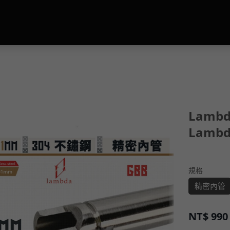
Lamb
Lambd
規格
精密內管
NT$
990