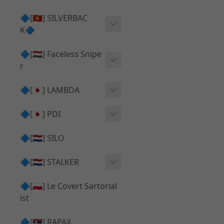
Action Army AAP01 系列
KWA
🔷[🇭🇰] SILVERBAC
UMAREX VFC 系列
K🔷
Tokyo Marui
TM Hi-capa 系列
SRS ⧸ HTI 🟦 主體 ⧸ 彈匣
🔷[🇭🇺] Faceless Snipe
PROWIN
KWA⧸KSC系列
r
✅ 碳纖管 ⧸ 彈簧
通用 ⧸ 其他
Mk23 ⧸ SSX23
🔷[🇯🇵] LAMBDA
TAC-41 👁️‍🗨️ 外觀 ⧸ 色彩
MAXX
SRS ⧸ HTI ⧸ TAC-41
MDR-X 🟦 主體 ⧸ 彈匣
Lambda 05 GBB 精密內管
🔷[🇯🇵] PDI
SILVERBACK SRS
✅ 通用 ⧸ 精品
Lambda 03 AEG 精密內管
01 精密內管
🔷[🇳🇱] SILO
MDR-X 👁️‍🗨️ 外觀 ⧸ 色彩
Lambda 01 GBB 精密內管
05 精密內管
🔷[🇳🇱] STALKER
TAC-41 🟦 主體 ⧸ 彈匣
Lambda 01 AEG 精密內管
W HOLD HOP 膠皮
Action Army AAP01 升級
🔷[🇵🇱] Le Covert Sartorial
MDR-X 🔄 原廠 ⧸ 零件
Lambda 05 AEG 精密內管
08 精密內管
套件
ist
SRS ⧸ HTI🔄 原廠 ⧸ 零件
Lambda 05 VSR 精密內管
HOP膠皮 ⧸ 下壓塊
🔷[🇷🇸] RAPAX