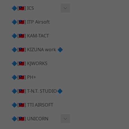
AR⧸M4 造型外觀
AKM V3 主體 ＆ 原廠零件
🔷[🇹🇼] ICS
Hi-capa 下半外觀
G17 GEN.5 主體
Hi-Capa 維修零件
🔷[🇹🇼] ITP Airsoft
Hi-capa 上半外觀
AR ⧸ M4 主體
ICS 成槍
🔷[🇹🇼] KAM-TACT
Hi-capa 內部升級
G5 原廠零件
Tomahawk 零件
🔷[🇹🇼] KIZUNA work 🔷
G17 GEN.3 原廠零件
AR ⧸ M4 GBB 升級套件
🔷[🇹🇼] KJWORKS
🔷[🇹🇼] PH+
🔷[🇹🇼] T-N.T. STUDIO🔷
🔷[🇹🇼] TTI AIRSOFT
🔷[🇹🇼] UNICORN