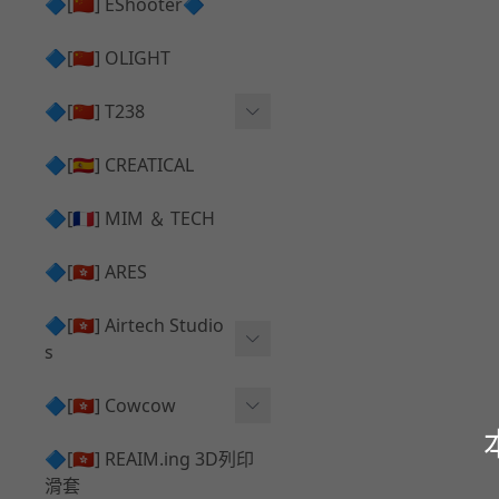
護目鏡 ⧸ 除霧器
🔷[🇨🇳] EShooter🔷
HOP座 ⧸ HOP-UP
✅ 抑制器 ⧸ 瞄準鏡 ⧸ 鏡座
腰帶 ⧸ 腿掛
🔷[🇨🇳] OLIGHT
競速扳機 ⧸ Speed Trigger
鴨舌帽⧸小帽 ⧸ Cap
彈匣釋放鈕 ⧸ Mag Releas
🔷[🇨🇳] T238
簡易胸掛 ⧸ Chest Rig
e
電子扳機
🔷[🇪🇸] CREATICAL
推嘴 ⧸ Nozzle
發光器
🔷[🇫🇷] MIM ＆ TECH
馬達
🔷[🇭🇰] ARES
🔷[🇭🇰] Airtech Studio
s
VFC
🔷[🇭🇰] Cowcow
G＆G
TM Glock 系列
🔷[🇭🇰] REAIM.ing 3D列印
滑套
Krytac