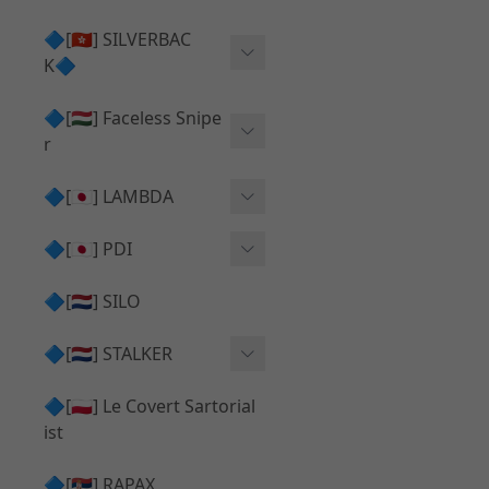
Action Army AAP01 系列
KWA
🔷[🇭🇰] SILVERBAC
UMAREX VFC 系列
K🔷
Tokyo Marui
TM Hi-capa 系列
SRS ⧸ HTI 🟦 主體 ⧸ 彈匣
🔷[🇭🇺] Faceless Snipe
PROWIN
KWA⧸KSC系列
r
✅ 碳纖管 ⧸ 彈簧
通用 ⧸ 其他
Mk23 ⧸ SSX23
🔷[🇯🇵] LAMBDA
TAC-41 👁️‍🗨️ 外觀 ⧸ 色彩
MAXX
SRS ⧸ HTI ⧸ TAC-41
MDR-X 🟦 主體 ⧸ 彈匣
Lambda 05 GBB 精密內管
🔷[🇯🇵] PDI
SILVERBACK SRS
✅ 通用 ⧸ 精品
Lambda 03 AEG 精密內管
01 精密內管
🔷[🇳🇱] SILO
MDR-X 👁️‍🗨️ 外觀 ⧸ 色彩
Lambda 01 GBB 精密內管
05 精密內管
🔷[🇳🇱] STALKER
TAC-41 🟦 主體 ⧸ 彈匣
Lambda 01 AEG 精密內管
W HOLD HOP 膠皮
Action Army AAP01 升級
🔷[🇵🇱] Le Covert Sartorial
MDR-X 🔄 原廠 ⧸ 零件
Lambda 05 AEG 精密內管
08 精密內管
套件
ist
SRS ⧸ HTI🔄 原廠 ⧸ 零件
Lambda 05 VSR 精密內管
HOP膠皮 ⧸ 下壓塊
🔷[🇷🇸] RAPAX