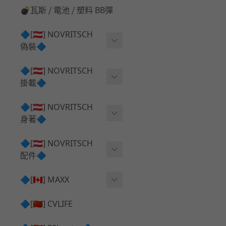
💣瓦斯 ⧸ 電池 ⧸ 塑料 BB彈
🔷[🇦🇹] NOVRITSCH
偽裝🔷
上衣夾克 ⧸ Jacket
🔷[🇦🇹] NOVRITSCH
掛載🔷
兜帽 ⧸ Hood
AR ⧸ DMR 彈匣用
🔷[🇦🇹] NOVRITSCH
手持 裝備 ⧸ 偽裝
身著🔷
SMG ⧸ SSR90 彈匣用
戰術長褲 ⧸ Trousers
闊邊帽 ⧸ Boonie Hat
🔷[🇦🇹] NOVRITSCH
腰包 ⧸ 萬用包
披肩 ⧸ Shoulder Piece
配件🔷
戰術背心+前掛 ⧸ Plate Car
狙擊槍 ⧸ 特殊 彈匣用
狙擊手闊邊帽 ⧸ Sniper Bo
rier+Flap
✅ 快拔槍套 ⧸ 槍背帶
🔷[🇨🇦] MAXX
onie
HPA 氣瓶袋 ⧸ 水袋包
肩帶+腰封 ⧸ Harness+Bat
✅ 槍架 ⧸ 訓練靶具 ⧸ 工具
AEG 活塞頭 ⧸ AEG Piston
🔷[🇨🇳] CVLIFE
手槍 彈匣用
tlebelt
Head
✅ 電池 ⧸ 充電器 ⧸ 電壓表