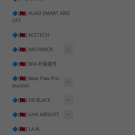
✅ 瞄鏡座 ⧸ 拉柄頭
SILVERBACK SRS 升級套
🔷[🇹🇼] 4UAD SMART AIRS
件
TAC-41 🔄 原廠 ⧸ 零件
OFT
Mk23 ⧸ SSX23 升級套件
TAC-41 🆙 升級 ⧸ 部件
🔷[🇹🇼] ACETECH
[夢神⧸Morpheus] 不鏽鋼
✅ 防火帽 ⧸ 抑制器
內管
🔷[🇹🇼] ARCHWICK
MWS相關 升級套件
衝鋒套件 Convertion Kit
🔷[🇹🇼] BFA 升級套件
SILVERBACK TAC-41 升級
MWS 升級組件
套件
🔷[🇹🇼] Bear Paw Pro
duction
B＆T APC9 系列產品
[夢神⧸Morpheus] 碳鋼 內
管
B＆T SPR300系列產品
T-5000
🔷[🇹🇼] DR.BLACK
VSR-10 ⧸ SSG10 升級套件
HOP膠皮
Hi-capa 彈匣外觀
🔷[🇹🇼] GHK AIRSOFT
維護保養
AR ⧸ M4 GBB 原廠零件
🔷[🇹🇼] I.A.N.