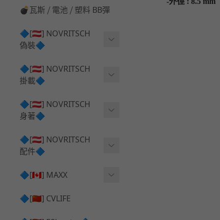
-外徑 : 8.5 mm
💣瓦斯 ⧸ 電池 ⧸ 塑料 BB彈
🔷[🇦🇹] NOVRITSCH
偽裝🔷
上衣夾克 ⧸ Jacket
🔷[🇦🇹] NOVRITSCH
掛載🔷
兜帽 ⧸ Hood
AR ⧸ DMR 彈匣用
🔷[🇦🇹] NOVRITSCH
手持 裝備 ⧸ 偽裝
身著🔷
SMG ⧸ SSR90 彈匣用
戰術長褲 ⧸ Trousers
闊邊帽 ⧸ Boonie Hat
🔷[🇦🇹] NOVRITSCH
腰包 ⧸ 萬用包
披肩 ⧸ Shoulder Piece
配件🔷
戰術背心+前掛 ⧸ Plate Car
狙擊槍 ⧸ 特殊 彈匣用
狙擊手闊邊帽 ⧸ Sniper Bo
rier+Flap
✅ 快拔槍套 ⧸ 槍背帶
🔷[🇨🇦] MAXX
onie
HPA 氣瓶袋 ⧸ 水袋包
肩帶+腰封 ⧸ Harness+Bat
✅ 槍架 ⧸ 訓練靶具 ⧸ 工具
AEG 活塞頭 ⧸ AEG Piston
🔷[🇨🇳] CVLIFE
手槍 彈匣用
tlebelt
Head
✅ 電池 ⧸ 充電器 ⧸ 電壓表