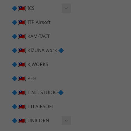
AR⧸M4 造型外觀
AKM V3 主體 ＆ 原廠零件
🔷[🇹🇼] ICS
Hi-capa 下半外觀
G17 GEN.5 主體
Hi-Capa 維修零件
🔷[🇹🇼] ITP Airsoft
Hi-capa 上半外觀
AR ⧸ M4 主體
ICS 成槍
🔷[🇹🇼] KAM-TACT
Hi-capa 內部升級
G5 原廠零件
Tomahawk 零件
🔷[🇹🇼] KIZUNA work 🔷
G17 GEN.3 原廠零件
AR ⧸ M4 GBB 升級套件
🔷[🇹🇼] KJWORKS
🔷[🇹🇼] PH+
🔷[🇹🇼] T-N.T. STUDIO🔷
🔷[🇹🇼] TTI AIRSOFT
🔷[🇹🇼] UNICORN