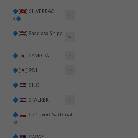
Action Army AAP01 系列
KWA
🔷[🇭🇰] SILVERBAC
UMAREX VFC 系列
K🔷
Tokyo Marui
TM Hi-capa 系列
SRS ⧸ HTI 🟦 主體 ⧸ 彈匣
🔷[🇭🇺] Faceless Snipe
PROWIN
KWA⧸KSC系列
r
✅ 碳纖管 ⧸ 彈簧
通用 ⧸ 其他
Mk23 ⧸ SSX23
🔷[🇯🇵] LAMBDA
TAC-41 👁️‍🗨️ 外觀 ⧸ 色彩
MAXX
SRS ⧸ HTI ⧸ TAC-41
MDR-X 🟦 主體 ⧸ 彈匣
Lambda 05 GBB 精密內管
🔷[🇯🇵] PDI
SILVERBACK SRS
✅ 通用 ⧸ 精品
Lambda 03 AEG 精密內管
01 精密內管
🔷[🇳🇱] SILO
MDR-X 👁️‍🗨️ 外觀 ⧸ 色彩
Lambda 01 GBB 精密內管
05 精密內管
🔷[🇳🇱] STALKER
TAC-41 🟦 主體 ⧸ 彈匣
Lambda 01 AEG 精密內管
W HOLD HOP 膠皮
Action Army AAP01 升級
🔷[🇵🇱] Le Covert Sartorial
MDR-X 🔄 原廠 ⧸ 零件
Lambda 05 AEG 精密內管
08 精密內管
套件
ist
SRS ⧸ HTI🔄 原廠 ⧸ 零件
Lambda 05 VSR 精密內管
HOP膠皮 ⧸ 下壓塊
🔷[🇷🇸] RAPAX