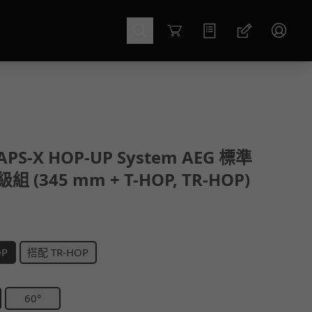
Cart
. APS-X HOP-UP System AEG 標準
 (345 mm + T-HOP, TR-HOP)
OP
搭配 TR-HOP
60°