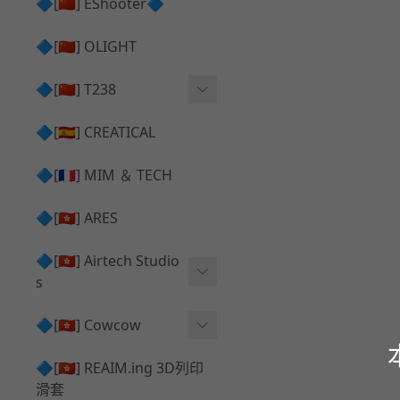
護目鏡 ⧸ 除霧器
🔷[🇨🇳] EShooter🔷
HOP座 ⧸ HOP-UP
✅ 抑制器 ⧸ 瞄準鏡 ⧸ 鏡座
腰帶 ⧸ 腿掛
🔷[🇨🇳] OLIGHT
競速扳機 ⧸ Speed Trigger
鴨舌帽⧸小帽 ⧸ Cap
彈匣釋放鈕 ⧸ Mag Releas
🔷[🇨🇳] T238
簡易胸掛 ⧸ Chest Rig
e
電子扳機
🔷[🇪🇸] CREATICAL
推嘴 ⧸ Nozzle
發光器
🔷[🇫🇷] MIM ＆ TECH
馬達
🔷[🇭🇰] ARES
🔷[🇭🇰] Airtech Studio
s
VFC
🔷[🇭🇰] Cowcow
G＆G
TM Glock 系列
🔷[🇭🇰] REAIM.ing 3D列印
滑套
Krytac