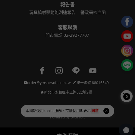
報告書
玩具槍射擊動能測速報告
警政署核准函
客服聯繫
門市電話:02-29277707
Facebook page
Instagram page
Line page
Youtube page
order@ymsairsoft.com.tw
統一編號 88016549
新北市永和區中正路522號9樓
0
本網站使用
cookie
服務，持續使用即表示
同意
。
Copyright © 2026 亞瑪順國際洋行 All Rights Reserved.
Powered by
BVSHOP
.