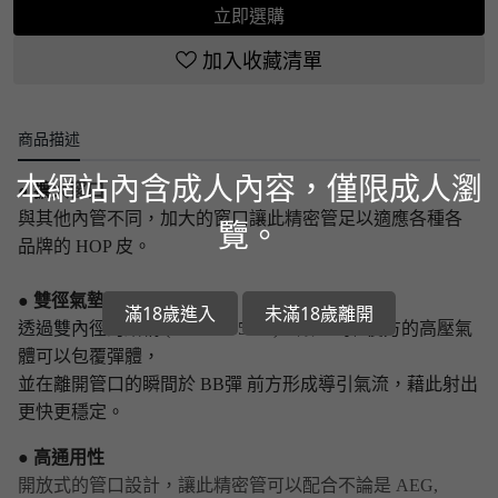
立即選購
加入收藏清單
商品描述
本網站內含成人內容，僅限成人瀏
● 擴
大窗口
與其他內管不同，加大的窗口讓此精密管足以適應各種各
覽。
品牌的 HOP 皮。
● 雙徑氣墊
滿18歲進入
未滿18歲離開
透過雙內徑的結構
(6.03 - 6.35mm)，讓 BB彈 後方的高壓氣
體可以包覆彈體，
並在離開管口的瞬間於 BB彈 前方形成導引氣流，藉此射出
更快更穩定。
● 高通用性
開放式的管口設計，讓此精密管可以配合不論是 AEG,