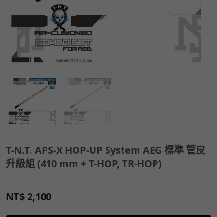
T-N.T. APS-X HOP-UP System AEG 標準 管皮
升級組 (410 mm + T-HOP, TR-HOP)
NT$
2,100