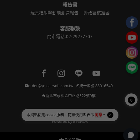
報告書
玩具槍射擊動能測速報告
警政署核准函
客服聯繫
門市電話:02-29277707
Facebook page
Instagram page
Line page
Youtube page
order@ymsairsoft.com.tw
統一編號 88016549
新北市永和區中正路522號9樓
0
本網站使用
cookie
服務，持續使用即表示
同意
。
Copyright © 2026 亞瑪順國際洋行 All Rights Reserved.
Powered by
BVSHOP
.