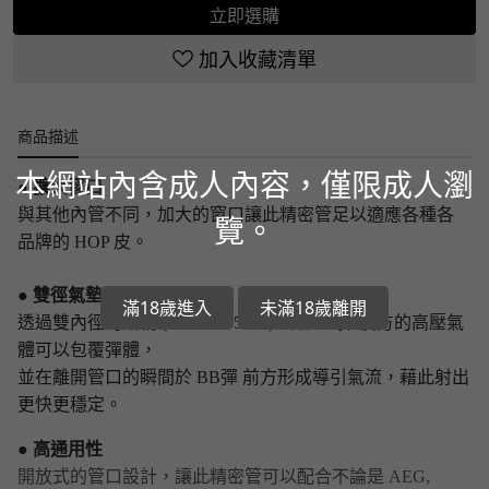
立即選購
加入收藏清單
商品描述
本網站內含成人內容，僅限成人瀏
● 擴
大窗口
與其他內管不同，加大的窗口讓此精密管足以適應各種各
覽。
品牌的 HOP 皮。
● 雙徑氣墊
滿18歲進入
未滿18歲離開
透過雙內徑的結構
(6.03 - 6.35mm)，讓 BB彈 後方的高壓氣
體可以包覆彈體，
並在離開管口的瞬間於 BB彈 前方形成導引氣流，藉此射出
更快更穩定。
● 高通用性
開放式的管口設計，讓此精密管可以配合不論是 AEG,