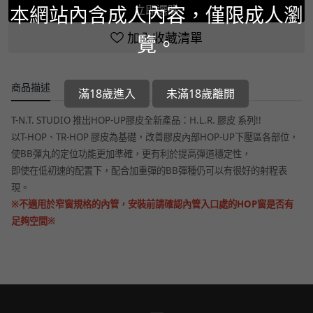
本網站內含成人內容，僅限成人瀏
立即選購
加入收藏清單
覽。
商品描述
滿18歲進入
未滿18歲離開
T-N.T. STUDIO 推出HOP-UP膠皮全新產品：H.L.R. 膠皮 系列!!
以T-HOP、TR-HOP 膠皮為基礎，改善膠皮內部HOP-UP下壓區各部位，
使BB彈丸的定位功能更加準確，更有利於提高彈道穩定性，
即使在低初速的配置下，配合加重彈的BB彈種仍可以有很好的射程表
現。
※不適用於窄窗規格的內管，安裝前請確認內管入口處的HOP窗是否有
足夠空間※