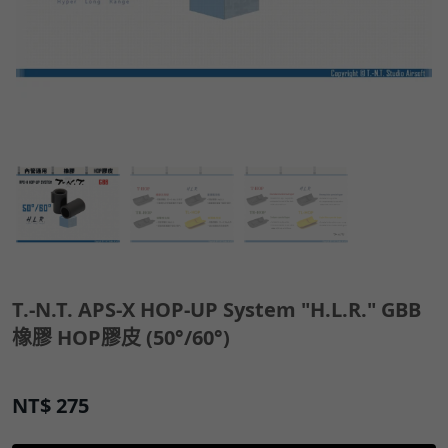
T.-N.T. APS-X HOP-UP System "H.L.R." GBB
橡膠 HOP膠皮 (50°/60°)
NT$
275