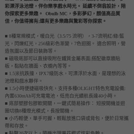
彩漂浮泳池燈，伴你樂享戲水時光。 延續不倒翁設計，陪
你探索更多樂趣。 Obulb MC，多彩夢幻，顏值高品質
佳，你值得擁有;還有更多樂趣與驚彩等你探索。
■ 8種常規模式，暖白光（3.5/75 流明），3-7流明紅/綠/藍
光，閃爍紅光，256級彩色漸變，7色迴圈。 適合照明，營
造氛圍以及節日裝飾等。
■ 磁吸底部可以直接吸附在鐵質金屬表面;搭配徽章牆貼
板，黏貼在牆面、衣櫥內等等。
■ 1.5米抗跌撞，IPX7級防水，可漂浮於水面，是理想的泳
池燈和戲水夥伴。
■ 1.5小時便捷磁吸快充，支持多種OLIGHT特色充電設備;
內置630mAh可充電電池，低亮白光續航長達40小時。
■ 底部塑膠包膠軟開關，一鍵式簡易操作： 短按開機並迴
圈切換8種燈光模式，長按關機。
■ 小巧輕便，單手可握，輕鬆放進口袋或背包，便於日常攜
帶和存放。
■ 點擊20次以上，隨機出現曇花模式炫彩色輪。