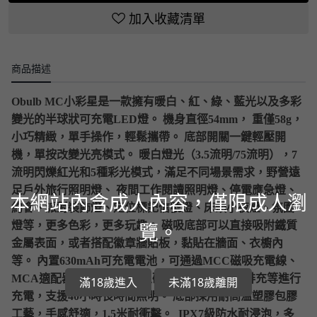
加入收藏清單
商品描述
Obulb MC小彩星是一款擁有暖白、紅、綠、藍光以及多彩
變光的半球狀可充電LED燈。 機身直徑54mm， 重僅58g，
小巧精緻，單手操作，輕鬆攜帶。 底部開關一鍵輕壓開
機，單按改變光亮模式。 暖白燈光（3.5流明/75流明），7
流明閃爍紅光和5種彩光模式，滿足不同場景需求，野營遠
足戶外旅行照明燈、 夜間工作閱讀照明燈、停電應急燈、
本網站內含成人內容，僅限成人瀏
約會、派對裝飾燈、定位標記信號燈、床頭小夜燈、氛圍
覽。
燈等，更多色彩，更多玩趣。 磁吸底部可以直接吸附鐵質
金屬表面，或者搭配徽章牆貼板，黏貼在牆面、衣櫥內
等。 內置630mAh可充電電池，可通過MCC磁吸充電線、
MCA適配器、OLIGHT自主研發的Omino 磁吸排充等進行
滿18歲進入
未滿18歲離開
充電，支援40小時長時間照明。 底部採用耐高溫塑膠包膠
工藝，手感舒適，1.5米耐衝擊。 IPX7級防水耐浸泡，多