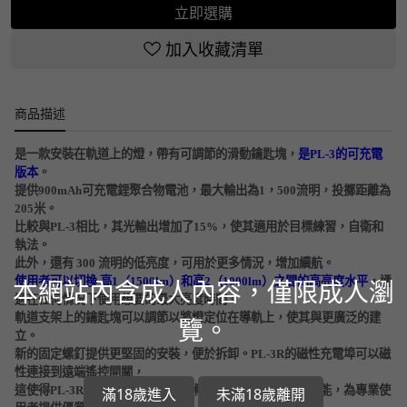
立即選購
加入收藏清單
商品描述
是一款安裝在軌道上的燈，帶有可調節的滑動鑰匙塊，
是PL-3的可充電
版本
。
提供900mAh可充電鋰聚合物電池，最大輸出為1，500流明，投擲距離為
205米。
比較與PL-3相比，其光輸出增加了15%，使其適用於目標練習，自衛和
執法。
此外，還有 300 流明的低亮度，可用於更多情況，增加續航。
本網站內含成人內容，僅限成人瀏
使用者可以切換 高1（1500lm）和高2（1000lm）之間的高亮度水平
，通
過在任何情況下使用想要的最大亮度時間。
軌道支架上的鑰匙塊可以調節以將燈定位在導軌上，使其與更廣泛的建
覽。
立。
新的固定螺釘提供更堅固的安裝，便於拆卸。PL-3R的磁性充電埠可以磁
性連接到遠端遙控開關，
這使得PL-3R也適用於長或短的戰術裝備。高亮度，強大性能，為專業使
滿18歲進入
未滿18歲離開