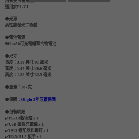
用者提供優質選擇。
通用於PL/GL
⚫️
光源
高性能發光二極體
⚫️
電池電源
900mAh可充電鋰聚合物電池
⚫️
尺寸
長度：3.19 英寸/81 毫米
寬度：1.44 英寸/36.6 毫米
高度：1.28 英寸/32.5 毫米
⚫️
重量：107克
⚫️
保固：
Olight 2年原廠保固
⚫️
包裝明細
✔️
PL-3R戰術燈 x 1
✔️
USB 磁性充電線 x 1
✔️
1913 適配器和螺釘 x 1
✔️
H2.5/H1.5 扳手 x 1