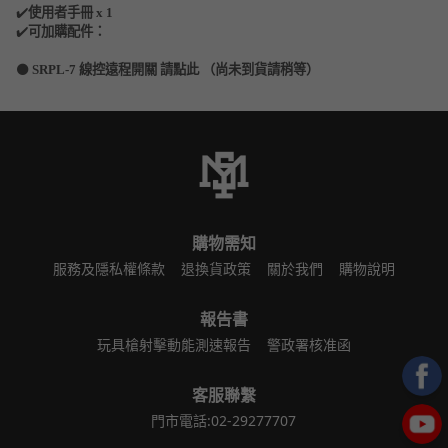
✔️
使用者手冊 x 1
✔️
可加購配件：
⚫️
SRPL-7
線控遠程開關 請點此 （尚未到貨請稍等）
購物需知
服務及隱私權條款
退換貨政策
關於我們
購物說明
報告書
玩具槍射擊動能測速報告
警政署核准函
客服聯繫
門市電話:02-29277707