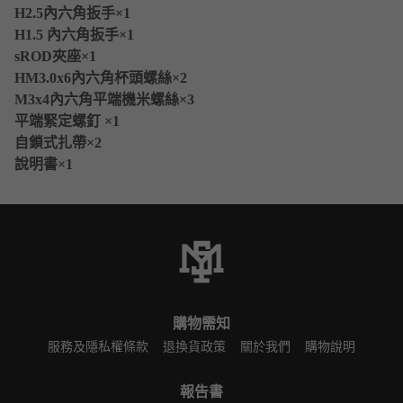
H2.5內六角扳手×1
H1.5 內六角扳手×1
sROD夾座×1
HM3.0x6內六角杯頭螺絲×2
M3x4內六角平端機米螺絲×3
平端緊定螺釘 ×1
自鎖式扎帶×2
說明書
×1
購物需知
服務及隱私權條款
退換貨政策
關於我們
購物說明
報告書