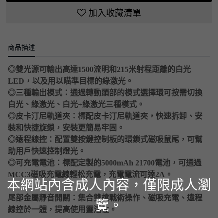
加入收藏清單
商品描述
◎雙光源可輸出高達1500流明和215米射程距離的白光
LED，以及用以瞄準目標的綠激光。
◎三種輸出模式：通過轉動頭部的模式選擇環可按需切換
白光、綠激光、白光+綠激光三種模式。
◎皮卡汀尼軌道夾：標配皮卡汀尼軌道夾，快速拆卸、安
裝和快捷旋鎖，安裝更簡易牢固。
◎遠程線控：配置雙按鍵控制板的環鎖式磁吸鼠尾，可幫
助用戶快速控制燈光。
◎可充電電池：標配定製的5000mAh 21700電池，可通過
MCC3磁吸充電線輕松充電，充電電流可達2A。
本網站內含成人內容，僅限成人瀏
尾部金屬靜音開關：集合雙檔戰術操作、磁吸充電、遠程
覽。
線控於一體，提高使用靈活性。