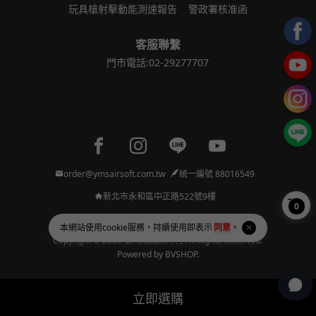
玩具槍射擊動能測速報告
警政署核准函
客服聯繫
門市電話:02-29277707
Facebook page
Instagram page
Line page
Youtube page
order@ymsairsoft.com.tw
統一編號 88016549
新北市永和區中正路522號9樓
0
本網站使用
cookie
服務，持續使用即表示
同意
。
Copyright © 2026 亞瑪順國際洋行 All Rights Reserved.
Powered by
BVSHOP
.
立即選購