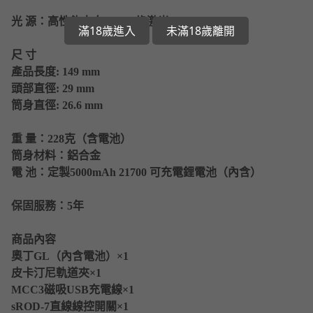
光 源
：
高性能中白LED /
綠激光 <5mW
滿18歲進入
未滿18歲離開
尺 寸
產品長度: 149 mm
頭部直徑: 29 mm
筒身直徑: 26.6 mm
重 量：
228克（含電池）
筒身材料
：
鋁合金
電 池
：
定製5000mAh 21700 可充電鋰電池（內含）
保固服務
：
5年
商品內容
奧丁GL（內含電池）×1
皮卡汀尼軌道夾×1
MCC3磁吸USB充電線×1
sROD-7直線線控開關×1