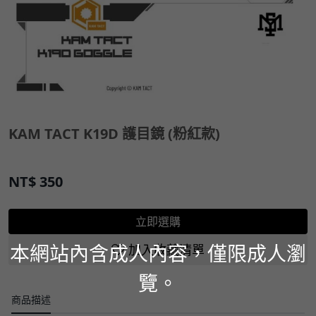
KAM TACT K19D 護目鏡 (粉紅款)
NT$
350
立即選購
本網站內含成人內容，僅限成人瀏
加入收藏清單
覽。
商品描述