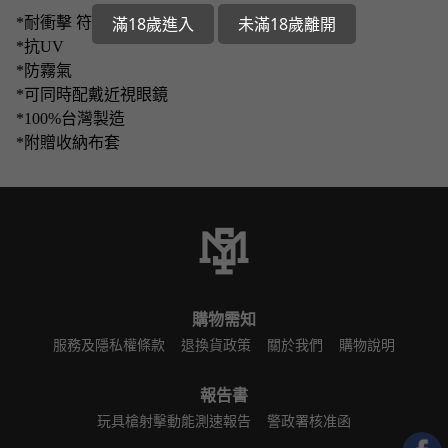
滿18歲進入
未滿18歲離開
*耐衝擊 符合Z87+標準
*抗UV
*防霧氣
*可同時配戴近視眼鏡
*100%台灣製造
*附贈收納布套
購物需知
服務及隱私權條款
退換貨政策
關於我們
購物說明
報告書
玩具槍射擊動能測速報告
警政署核准函