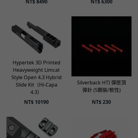
NT$
8490
NT$
6300
立即選購
Hypertek 3D Printed
Heavyweight Limcat
立即選購
Style Open 4.3 Hybrid
Silverback HTI 彈匣頂
Slide Kit（Hi-Capa
彈針 (5顆裝/軟性)
4.3）
NT$
10190
NT$
230