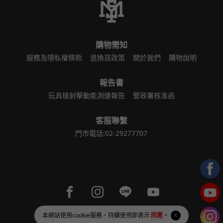
購物需知
服務及隱私權條款
退換貨政策
關於我們
購物說明
報告書
玩具槍射擊動能測速報告
警政署核准函
客服聯繫
門市電話:02-29277707
Facebook page
Instagram page
Line page
Youtube page
order@ymsairsoft.com.tw
統一編號 88016549
本網站使用
cookie
服務，持續使用即表示
同意
。