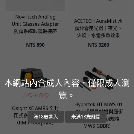
立即選購
立即選購
Novritsch AntiFog
ACETECH AuraMist 水
Unit Glasses Adapter
霧煙霧曳光器｜夜光、
防霧系統眼鏡轉接座
火焰、水霧多重效果
NT$
890
NT$
3260
本網站內含成人內容，僅限成人瀏
立即選購
覽。
立即選購
Hypertek HT-MWS-01
Osight XE AMRS 全封
3DP 超輕量槍機與緩衝
閉式多準星紅點瞄具
滿18歲進入
未滿18歲離開
器套件（Marui規格
（RMR Footprint）
MWS GBBR）