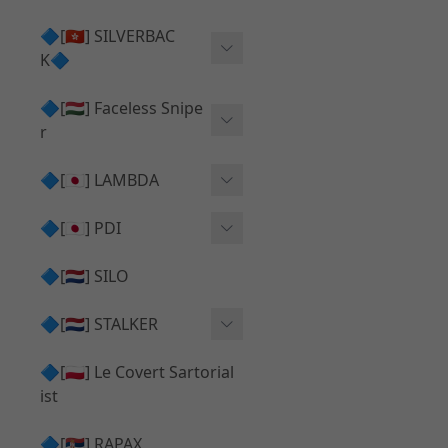
Action Army AAP01 系列
KWA
🔷[🇭🇰] SILVERBAC
UMAREX VFC 系列
K🔷
Tokyo Marui
TM Hi-capa 系列
SRS ⧸ HTI 🟦 主體 ⧸ 彈匣
🔷[🇭🇺] Faceless Snipe
PROWIN
KWA⧸KSC系列
r
✅ 碳纖管 ⧸ 彈簧
通用 ⧸ 其他
Mk23 ⧸ SSX23
🔷[🇯🇵] LAMBDA
TAC-41 👁️‍🗨️ 外觀 ⧸ 色彩
MAXX
SRS ⧸ HTI ⧸ TAC-41
MDR-X 🟦 主體 ⧸ 彈匣
Lambda 05 GBB 精密內管
🔷[🇯🇵] PDI
SILVERBACK SRS
✅ 通用 ⧸ 精品
Lambda 03 AEG 精密內管
01 精密內管
🔷[🇳🇱] SILO
MDR-X 👁️‍🗨️ 外觀 ⧸ 色彩
Lambda 01 GBB 精密內管
05 精密內管
🔷[🇳🇱] STALKER
TAC-41 🟦 主體 ⧸ 彈匣
Lambda 01 AEG 精密內管
W HOLD HOP 膠皮
Action Army AAP01 升級
🔷[🇵🇱] Le Covert Sartorial
MDR-X 🔄 原廠 ⧸ 零件
Lambda 05 AEG 精密內管
08 精密內管
套件
ist
SRS ⧸ HTI🔄 原廠 ⧸ 零件
Lambda 05 VSR 精密內管
HOP膠皮 ⧸ 下壓塊
🔷[🇷🇸] RAPAX