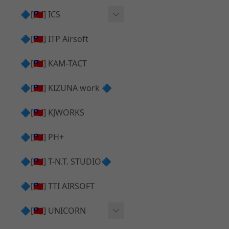
AR⧸M4 造型外觀
AKM V3 主體 ＆ 原廠零件
🔷[🇹🇼] ICS
Hi-capa 下半外觀
G17 GEN.5 主體
Hi-Capa 維修零件
🔷[🇹🇼] ITP Airsoft
Hi-capa 上半外觀
AR ⧸ M4 主體
ICS 成槍
🔷[🇹🇼] KAM-TACT
Hi-capa 內部升級
G5 原廠零件
Tomahawk 零件
🔷[🇹🇼] KIZUNA work 🔷
G17 GEN.3 原廠零件
AR ⧸ M4 GBB 升級套件
🔷[🇹🇼] KJWORKS
🔷[🇹🇼] PH+
🔷[🇹🇼] T-N.T. STUDIO🔷
🔷[🇹🇼] TTI AIRSOFT
🔷[🇹🇼] UNICORN