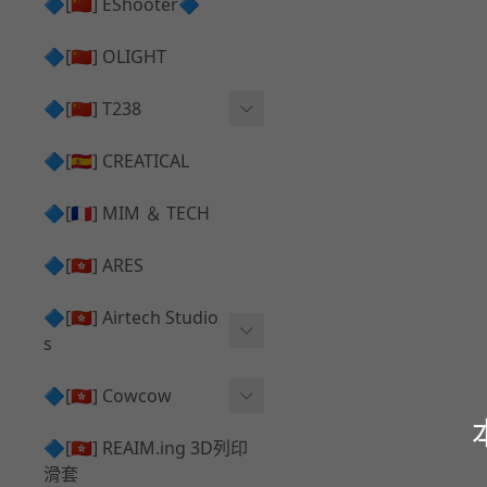
護目鏡 ⧸ 除霧器
🔷[🇨🇳] EShooter🔷
HOP座 ⧸ HOP-UP
✅ 抑制器 ⧸ 瞄準鏡 ⧸ 鏡座
腰帶 ⧸ 腿掛
🔷[🇨🇳] OLIGHT
競速扳機 ⧸ Speed Trigger
鴨舌帽⧸小帽 ⧸ Cap
彈匣釋放鈕 ⧸ Mag Releas
🔷[🇨🇳] T238
簡易胸掛 ⧸ Chest Rig
e
電子扳機
🔷[🇪🇸] CREATICAL
推嘴 ⧸ Nozzle
發光器
🔷[🇫🇷] MIM ＆ TECH
馬達
🔷[🇭🇰] ARES
🔷[🇭🇰] Airtech Studio
s
VFC
🔷[🇭🇰] Cowcow
G＆G
TM Glock 系列
🔷[🇭🇰] REAIM.ing 3D列印
滑套
Krytac