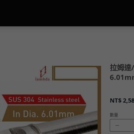
拉姆達/L
6.01
NT$
2,5
數量
－