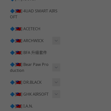
✅ 瞄鏡座 ⧸ 拉柄頭
SILVERBACK SRS 升級套
🔷[🇹🇼] 4UAD SMART AIRS
件
TAC-41 🔄 原廠 ⧸ 零件
OFT
Mk23 ⧸ SSX23 升級套件
TAC-41 🆙 升級 ⧸ 部件
🔷[🇹🇼] ACETECH
[夢神⧸Morpheus] 不鏽鋼
✅ 防火帽 ⧸ 抑制器
內管
🔷[🇹🇼] ARCHWICK
MWS相關 升級套件
衝鋒套件 Convertion Kit
🔷[🇹🇼] BFA 升級套件
SILVERBACK TAC-41 升級
MWS 升級組件
套件
🔷[🇹🇼] Bear Paw Pro
duction
B＆T APC9 系列產品
[夢神⧸Morpheus] 碳鋼 內
管
B＆T SPR300系列產品
T-5000
🔷[🇹🇼] DR.BLACK
VSR-10 ⧸ SSG10 升級套件
HOP膠皮
Hi-capa 彈匣外觀
🔷[🇹🇼] GHK AIRSOFT
維護保養
AR ⧸ M4 GBB 原廠零件
🔷[🇹🇼] I.A.N.