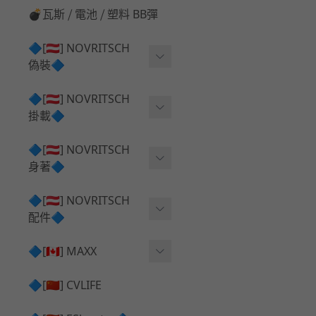
💣瓦斯 ⧸ 電池 ⧸ 塑料 BB彈
🔷[🇦🇹] NOVRITSCH
偽裝🔷
上衣夾克 ⧸ Jacket
🔷[🇦🇹] NOVRITSCH
掛載🔷
兜帽 ⧸ Hood
AR ⧸ DMR 彈匣用
🔷[🇦🇹] NOVRITSCH
手持 裝備 ⧸ 偽裝
身著🔷
SMG ⧸ SSR90 彈匣用
戰術長褲 ⧸ Trousers
闊邊帽 ⧸ Boonie Hat
🔷[🇦🇹] NOVRITSCH
腰包 ⧸ 萬用包
披肩 ⧸ Shoulder Piece
配件🔷
戰術背心+前掛 ⧸ Plate Car
狙擊槍 ⧸ 特殊 彈匣用
狙擊手闊邊帽 ⧸ Sniper Bo
rier+Flap
✅ 快拔槍套 ⧸ 槍背帶
🔷[🇨🇦] MAXX
onie
HPA 氣瓶袋 ⧸ 水袋包
肩帶+腰封 ⧸ Harness+Bat
✅ 槍架 ⧸ 訓練靶具 ⧸ 工具
AEG 活塞頭 ⧸ AEG Piston
🔷[🇨🇳] CVLIFE
手槍 彈匣用
tlebelt
Head
✅ 電池 ⧸ 充電器 ⧸ 電壓表