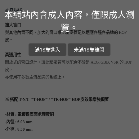
商品描述
本網站內含成人內容，僅限成人瀏
覽。
擴
大窗口
與其他內管不同，加大的窗口讓此精密管足以適應各種各品牌的 HOP
皮。
滿18歲進入
未滿18歲離開
高通用性
開放式的管口設計，讓此精密管可以配合不論是 AEG, GBB, VSR 的 HOP
皮，
亦使用在多數主流品牌的系統上。
※ 搭配 T-N.T "T-HOP" / "TR-HOP" HOP皮效果增強顯著
-材質 : 電鍍鎳表面處理黃銅
-內徑 : 6.03 mm
-外徑 : 8.50 mm