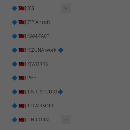
AR⧸M4 造型外觀
AKM V3 主體 ＆ 原廠零件
🔷[🇹🇼] ICS
Hi-capa 下半外觀
G17 GEN.5 主體
Hi-Capa 維修零件
🔷[🇹🇼] ITP Airsoft
Hi-capa 上半外觀
AR ⧸ M4 主體
ICS 成槍
🔷[🇹🇼] KAM-TACT
Hi-capa 內部升級
G5 原廠零件
Tomahawk 零件
🔷[🇹🇼] KIZUNA work 🔷
G17 GEN.3 原廠零件
AR ⧸ M4 GBB 升級套件
🔷[🇹🇼] KJWORKS
🔷[🇹🇼] PH+
🔷[🇹🇼] T-N.T. STUDIO🔷
🔷[🇹🇼] TTI AIRSOFT
🔷[🇹🇼] UNICORN