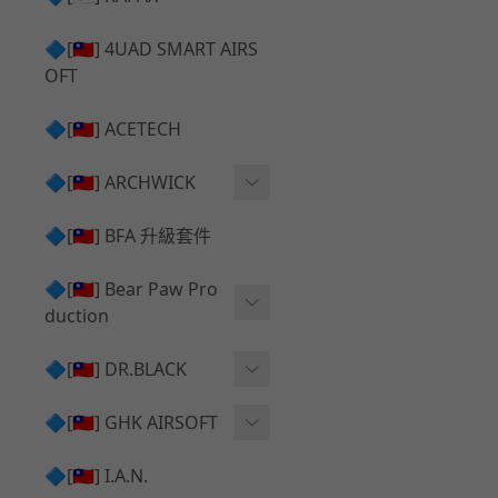
✅ 瞄鏡座 ⧸ 拉柄頭
SILVERBACK SRS 升級套
🔷[🇹🇼] 4UAD SMART AIRS
件
TAC-41 🔄 原廠 ⧸ 零件
OFT
Mk23 ⧸ SSX23 升級套件
TAC-41 🆙 升級 ⧸ 部件
🔷[🇹🇼] ACETECH
[夢神⧸Morpheus] 不鏽鋼
✅ 防火帽 ⧸ 抑制器
內管
🔷[🇹🇼] ARCHWICK
MWS相關 升級套件
衝鋒套件 Convertion Kit
🔷[🇹🇼] BFA 升級套件
SILVERBACK TAC-41 升級
MWS 升級組件
套件
🔷[🇹🇼] Bear Paw Pro
duction
B＆T APC9 系列產品
[夢神⧸Morpheus] 碳鋼 內
管
B＆T SPR300系列產品
T-5000
🔷[🇹🇼] DR.BLACK
VSR-10 ⧸ SSG10 升級套件
HOP膠皮
Hi-capa 彈匣外觀
🔷[🇹🇼] GHK AIRSOFT
維護保養
AR ⧸ M4 GBB 原廠零件
🔷[🇹🇼] I.A.N.