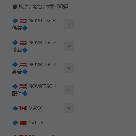
💣瓦斯 ⧸ 電池 ⧸ 塑料 BB彈
🔷[🇦🇹] NOVRITSCH
偽裝🔷
上衣夾克 ⧸ Jacket
🔷[🇦🇹] NOVRITSCH
掛載🔷
兜帽 ⧸ Hood
AR ⧸ DMR 彈匣用
🔷[🇦🇹] NOVRITSCH
手持 裝備 ⧸ 偽裝
身著🔷
SMG ⧸ SSR90 彈匣用
戰術長褲 ⧸ Trousers
闊邊帽 ⧸ Boonie Hat
🔷[🇦🇹] NOVRITSCH
腰包 ⧸ 萬用包
披肩 ⧸ Shoulder Piece
配件🔷
戰術背心+前掛 ⧸ Plate Car
狙擊槍 ⧸ 特殊 彈匣用
狙擊手闊邊帽 ⧸ Sniper Bo
rier+Flap
✅ 快拔槍套 ⧸ 槍背帶
🔷[🇨🇦] MAXX
onie
HPA 氣瓶袋 ⧸ 水袋包
肩帶+腰封 ⧸ Harness+Bat
✅ 槍架 ⧸ 訓練靶具 ⧸ 工具
AEG 活塞頭 ⧸ AEG Piston
🔷[🇨🇳] CVLIFE
手槍 彈匣用
tlebelt
Head
✅ 電池 ⧸ 充電器 ⧸ 電壓表