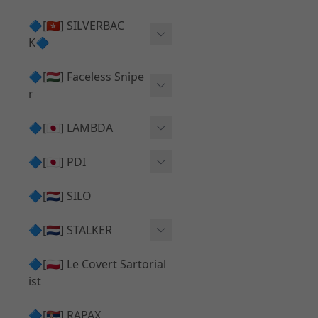
Action Army AAP01 系列
KWA
🔷[🇭🇰] SILVERBAC
UMAREX VFC 系列
K🔷
Tokyo Marui
TM Hi-capa 系列
SRS ⧸ HTI 🟦 主體 ⧸ 彈匣
🔷[🇭🇺] Faceless Snipe
PROWIN
KWA⧸KSC系列
r
✅ 碳纖管 ⧸ 彈簧
通用 ⧸ 其他
Mk23 ⧸ SSX23
🔷[🇯🇵] LAMBDA
TAC-41 👁️‍🗨️ 外觀 ⧸ 色彩
MAXX
SRS ⧸ HTI ⧸ TAC-41
MDR-X 🟦 主體 ⧸ 彈匣
Lambda 05 GBB 精密內管
🔷[🇯🇵] PDI
SILVERBACK SRS
✅ 通用 ⧸ 精品
Lambda 03 AEG 精密內管
01 精密內管
🔷[🇳🇱] SILO
MDR-X 👁️‍🗨️ 外觀 ⧸ 色彩
Lambda 01 GBB 精密內管
05 精密內管
🔷[🇳🇱] STALKER
TAC-41 🟦 主體 ⧸ 彈匣
Lambda 01 AEG 精密內管
W HOLD HOP 膠皮
Action Army AAP01 升級
🔷[🇵🇱] Le Covert Sartorial
MDR-X 🔄 原廠 ⧸ 零件
Lambda 05 AEG 精密內管
08 精密內管
套件
ist
SRS ⧸ HTI🔄 原廠 ⧸ 零件
Lambda 05 VSR 精密內管
HOP膠皮 ⧸ 下壓塊
🔷[🇷🇸] RAPAX