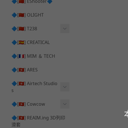
護目鏡 ⧸ 除霧器
🔷[🇨🇳] EShooter🔷
HOP座 ⧸ HOP-UP
✅ 抑制器 ⧸ 瞄準鏡 ⧸ 鏡座
腰帶 ⧸ 腿掛
🔷[🇨🇳] OLIGHT
競速扳機 ⧸ Speed Trigger
鴨舌帽⧸小帽 ⧸ Cap
彈匣釋放鈕 ⧸ Mag Releas
🔷[🇨🇳] T238
簡易胸掛 ⧸ Chest Rig
e
電子扳機
🔷[🇪🇸] CREATICAL
推嘴 ⧸ Nozzle
發光器
🔷[🇫🇷] MIM ＆ TECH
馬達
🔷[🇭🇰] ARES
🔷[🇭🇰] Airtech Studio
s
VFC
🔷[🇭🇰] Cowcow
G＆G
TM Glock 系列
🔷[🇭🇰] REAIM.ing 3D列印
滑套
Krytac