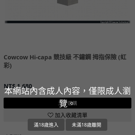
Cowcow Hi-capa 競技級 不鏽鋼 拇指保險 (虹
彩)
NT$
1,680
本網站內含成人內容，僅限成人瀏
覽。
立即選購
加入收藏清單
滿18歲進入
未滿18歲離開