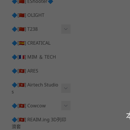
護目鏡 ⧸ 除霧器
🔷[🇨🇳] EShooter🔷
HOP座 ⧸ HOP-UP
✅ 抑制器 ⧸ 瞄準鏡 ⧸ 鏡座
腰帶 ⧸ 腿掛
🔷[🇨🇳] OLIGHT
競速扳機 ⧸ Speed Trigger
鴨舌帽⧸小帽 ⧸ Cap
彈匣釋放鈕 ⧸ Mag Releas
🔷[🇨🇳] T238
簡易胸掛 ⧸ Chest Rig
e
電子扳機
🔷[🇪🇸] CREATICAL
推嘴 ⧸ Nozzle
發光器
🔷[🇫🇷] MIM ＆ TECH
馬達
🔷[🇭🇰] ARES
🔷[🇭🇰] Airtech Studio
s
VFC
🔷[🇭🇰] Cowcow
G＆G
TM Glock 系列
🔷[🇭🇰] REAIM.ing 3D列印
滑套
Krytac