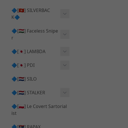
Action Army AAP01 系列
KWA
🔷[🇭🇰] SILVERBAC
UMAREX VFC 系列
K🔷
Tokyo Marui
TM Hi-capa 系列
SRS ⧸ HTI 🟦 主體 ⧸ 彈匣
🔷[🇭🇺] Faceless Snipe
PROWIN
KWA⧸KSC系列
r
✅ 碳纖管 ⧸ 彈簧
通用 ⧸ 其他
Mk23 ⧸ SSX23
🔷[🇯🇵] LAMBDA
TAC-41 👁️‍🗨️ 外觀 ⧸ 色彩
MAXX
SRS ⧸ HTI ⧸ TAC-41
MDR-X 🟦 主體 ⧸ 彈匣
Lambda 05 GBB 精密內管
🔷[🇯🇵] PDI
SILVERBACK SRS
✅ 通用 ⧸ 精品
Lambda 03 AEG 精密內管
01 精密內管
🔷[🇳🇱] SILO
MDR-X 👁️‍🗨️ 外觀 ⧸ 色彩
Lambda 01 GBB 精密內管
05 精密內管
🔷[🇳🇱] STALKER
TAC-41 🟦 主體 ⧸ 彈匣
Lambda 01 AEG 精密內管
W HOLD HOP 膠皮
Action Army AAP01 升級
🔷[🇵🇱] Le Covert Sartorial
MDR-X 🔄 原廠 ⧸ 零件
Lambda 05 AEG 精密內管
08 精密內管
套件
ist
SRS ⧸ HTI🔄 原廠 ⧸ 零件
Lambda 05 VSR 精密內管
HOP膠皮 ⧸ 下壓塊
🔷[🇷🇸] RAPAX