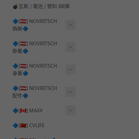
💣瓦斯 ⧸ 電池 ⧸ 塑料 BB彈
🔷[🇦🇹] NOVRITSCH
偽裝🔷
上衣夾克 ⧸ Jacket
🔷[🇦🇹] NOVRITSCH
掛載🔷
兜帽 ⧸ Hood
AR ⧸ DMR 彈匣用
🔷[🇦🇹] NOVRITSCH
手持 裝備 ⧸ 偽裝
身著🔷
SMG ⧸ SSR90 彈匣用
戰術長褲 ⧸ Trousers
闊邊帽 ⧸ Boonie Hat
🔷[🇦🇹] NOVRITSCH
腰包 ⧸ 萬用包
披肩 ⧸ Shoulder Piece
配件🔷
戰術背心+前掛 ⧸ Plate Car
狙擊槍 ⧸ 特殊 彈匣用
狙擊手闊邊帽 ⧸ Sniper Bo
rier+Flap
✅ 快拔槍套 ⧸ 槍背帶
🔷[🇨🇦] MAXX
onie
HPA 氣瓶袋 ⧸ 水袋包
肩帶+腰封 ⧸ Harness+Bat
✅ 槍架 ⧸ 訓練靶具 ⧸ 工具
AEG 活塞頭 ⧸ AEG Piston
🔷[🇨🇳] CVLIFE
手槍 彈匣用
tlebelt
Head
✅ 電池 ⧸ 充電器 ⧸ 電壓表