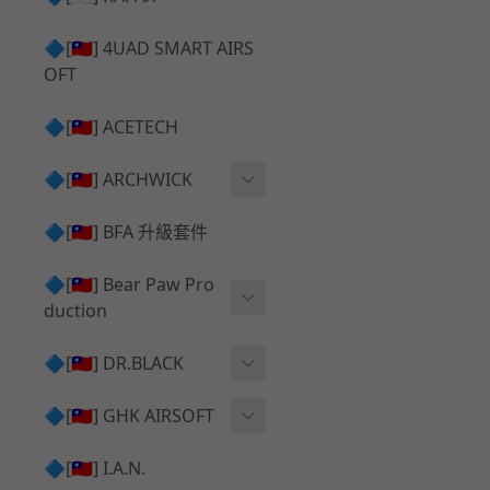
✅ 瞄鏡座 ⧸ 拉柄頭
SILVERBACK SRS 升級套
🔷[🇹🇼] 4UAD SMART AIRS
件
TAC-41 🔄 原廠 ⧸ 零件
OFT
Mk23 ⧸ SSX23 升級套件
TAC-41 🆙 升級 ⧸ 部件
🔷[🇹🇼] ACETECH
[夢神⧸Morpheus] 不鏽鋼
✅ 防火帽 ⧸ 抑制器
內管
🔷[🇹🇼] ARCHWICK
MWS相關 升級套件
衝鋒套件 Convertion Kit
🔷[🇹🇼] BFA 升級套件
SILVERBACK TAC-41 升級
MWS 升級組件
套件
🔷[🇹🇼] Bear Paw Pro
duction
B＆T APC9 系列產品
[夢神⧸Morpheus] 碳鋼 內
管
B＆T SPR300系列產品
T-5000
🔷[🇹🇼] DR.BLACK
VSR-10 ⧸ SSG10 升級套件
HOP膠皮
Hi-capa 彈匣外觀
🔷[🇹🇼] GHK AIRSOFT
維護保養
AR ⧸ M4 GBB 原廠零件
🔷[🇹🇼] I.A.N.