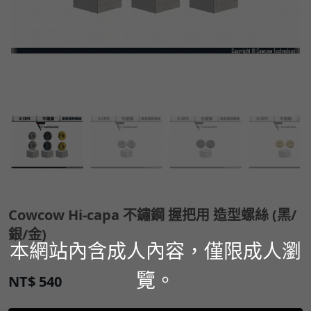
Cowcow Hi-capa 不鏽鋼 握把用 造型螺絲 (黑/
銀/金)
本網站內含成人內容，僅限成人瀏
覽。
NT$
540