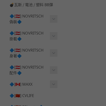
💣瓦斯 ⧸ 電池 ⧸ 塑料 BB彈
🔷[🇦🇹] NOVRITSCH
偽裝🔷
上衣夾克 ⧸ Jacket
🔷[🇦🇹] NOVRITSCH
掛載🔷
兜帽 ⧸ Hood
AR ⧸ DMR 彈匣用
🔷[🇦🇹] NOVRITSCH
手持 裝備 ⧸ 偽裝
身著🔷
SMG ⧸ SSR90 彈匣用
戰術長褲 ⧸ Trousers
闊邊帽 ⧸ Boonie Hat
🔷[🇦🇹] NOVRITSCH
腰包 ⧸ 萬用包
披肩 ⧸ Shoulder Piece
配件🔷
戰術背心+前掛 ⧸ Plate Car
狙擊槍 ⧸ 特殊 彈匣用
狙擊手闊邊帽 ⧸ Sniper Bo
rier+Flap
✅ 快拔槍套 ⧸ 槍背帶
🔷[🇨🇦] MAXX
onie
HPA 氣瓶袋 ⧸ 水袋包
肩帶+腰封 ⧸ Harness+Bat
✅ 槍架 ⧸ 訓練靶具 ⧸ 工具
AEG 活塞頭 ⧸ AEG Piston
🔷[🇨🇳] CVLIFE
手槍 彈匣用
tlebelt
Head
✅ 電池 ⧸ 充電器 ⧸ 電壓表