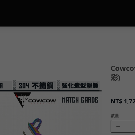
Cowco
彩)
NT$
1,7
數量
－