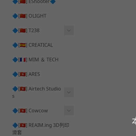
護目鏡 ⧸ 除霧器
🔷[🇨🇳] EShooter🔷
HOP座 ⧸ HOP-UP
✅ 抑制器 ⧸ 瞄準鏡 ⧸ 鏡座
腰帶 ⧸ 腿掛
🔷[🇨🇳] OLIGHT
競速扳機 ⧸ Speed Trigger
鴨舌帽⧸小帽 ⧸ Cap
彈匣釋放鈕 ⧸ Mag Releas
🔷[🇨🇳] T238
簡易胸掛 ⧸ Chest Rig
e
電子扳機
🔷[🇪🇸] CREATICAL
推嘴 ⧸ Nozzle
發光器
🔷[🇫🇷] MIM ＆ TECH
馬達
🔷[🇭🇰] ARES
🔷[🇭🇰] Airtech Studio
s
VFC
🔷[🇭🇰] Cowcow
G＆G
TM Glock 系列
🔷[🇭🇰] REAIM.ing 3D列印
滑套
Krytac