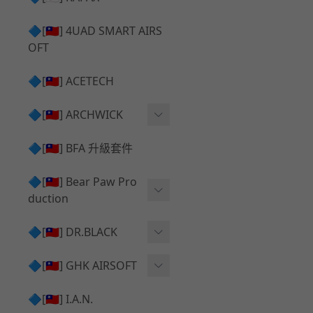
✅ 瞄鏡座 ⧸ 拉柄頭
SILVERBACK SRS 升級套
🔷[🇹🇼] 4UAD SMART AIRS
件
TAC-41 🔄 原廠 ⧸ 零件
OFT
Mk23 ⧸ SSX23 升級套件
TAC-41 🆙 升級 ⧸ 部件
🔷[🇹🇼] ACETECH
[夢神⧸Morpheus] 不鏽鋼
✅ 防火帽 ⧸ 抑制器
內管
🔷[🇹🇼] ARCHWICK
MWS相關 升級套件
衝鋒套件 Convertion Kit
🔷[🇹🇼] BFA 升級套件
SILVERBACK TAC-41 升級
MWS 升級組件
套件
🔷[🇹🇼] Bear Paw Pro
duction
B＆T APC9 系列產品
[夢神⧸Morpheus] 碳鋼 內
管
B＆T SPR300系列產品
T-5000
🔷[🇹🇼] DR.BLACK
VSR-10 ⧸ SSG10 升級套件
HOP膠皮
Hi-capa 彈匣外觀
🔷[🇹🇼] GHK AIRSOFT
維護保養
AR ⧸ M4 GBB 原廠零件
🔷[🇹🇼] I.A.N.