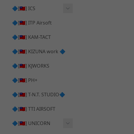
AR⧸M4 造型外觀
AKM V3 主體 ＆ 原廠零件
🔷[🇹🇼] ICS
Hi-capa 下半外觀
G17 GEN.5 主體
Hi-Capa 維修零件
🔷[🇹🇼] ITP Airsoft
Hi-capa 上半外觀
AR ⧸ M4 主體
ICS 成槍
🔷[🇹🇼] KAM-TACT
Hi-capa 內部升級
G5 原廠零件
Tomahawk 零件
🔷[🇹🇼] KIZUNA work 🔷
G17 GEN.3 原廠零件
AR ⧸ M4 GBB 升級套件
🔷[🇹🇼] KJWORKS
🔷[🇹🇼] PH+
🔷[🇹🇼] T-N.T. STUDIO🔷
🔷[🇹🇼] TTI AIRSOFT
🔷[🇹🇼] UNICORN