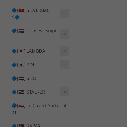
Action Army AAP01 系列
KWA
🔷[🇭🇰] SILVERBAC
UMAREX VFC 系列
K🔷
Tokyo Marui
TM Hi-capa 系列
SRS ⧸ HTI 🟦 主體 ⧸ 彈匣
🔷[🇭🇺] Faceless Snipe
PROWIN
KWA⧸KSC系列
r
✅ 碳纖管 ⧸ 彈簧
通用 ⧸ 其他
Mk23 ⧸ SSX23
🔷[🇯🇵] LAMBDA
TAC-41 👁️‍🗨️ 外觀 ⧸ 色彩
MAXX
SRS ⧸ HTI ⧸ TAC-41
MDR-X 🟦 主體 ⧸ 彈匣
Lambda 05 GBB 精密內管
🔷[🇯🇵] PDI
SILVERBACK SRS
✅ 通用 ⧸ 精品
Lambda 03 AEG 精密內管
01 精密內管
🔷[🇳🇱] SILO
MDR-X 👁️‍🗨️ 外觀 ⧸ 色彩
Lambda 01 GBB 精密內管
05 精密內管
🔷[🇳🇱] STALKER
TAC-41 🟦 主體 ⧸ 彈匣
Lambda 01 AEG 精密內管
W HOLD HOP 膠皮
Action Army AAP01 升級
🔷[🇵🇱] Le Covert Sartorial
MDR-X 🔄 原廠 ⧸ 零件
Lambda 05 AEG 精密內管
08 精密內管
套件
ist
SRS ⧸ HTI🔄 原廠 ⧸ 零件
Lambda 05 VSR 精密內管
HOP膠皮 ⧸ 下壓塊
🔷[🇷🇸] RAPAX