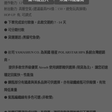
運作動力:
12V 鋰聚合物電池 (驅動馬達)
射出動力:
高壓空氣 (建議最高PSI值：150，避免玩具損壞)
HOP-UP:
有, 可調式
⚫️
下單完成並付款後，此款交期約 7 - 14 天
⚫️
可分期付款
⚫️
貨運運送 (黑貓宅急便)
⚫️ 敝
司 YAMASHUN CO. 為美國 極星
POLARSTAR
HPA 系統台灣經銷
商，
提供多款世界級優質 Airsoft 使用調節閥供選擇 (現貨為主)，
讓您初速
穩定回氣快、性能強
⚫️
鋼瓶部分有國產與美系品牌可供選擇，亦有碳纖維瓶可供報價，有效
降低重量
⚫️
氣瓶編織線有多色可選 (非軟管)