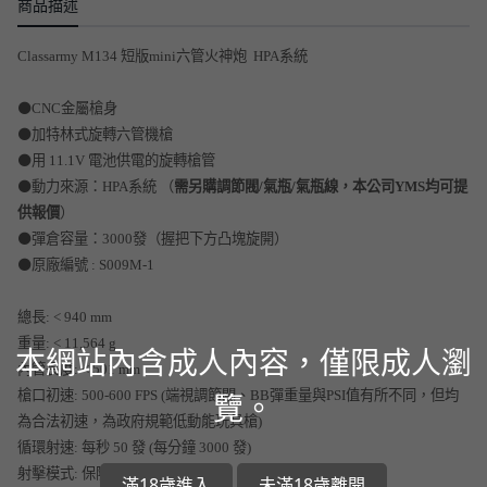
商品描述
Classarmy M134 短版mini六管火神炮 HPA系統
⚫️
CNC金屬槍身
⚫️加特林式旋轉六管機槍
⚫️用 11.1V 電池供電的旋轉槍管
⚫️動力來源：HPA系統 （
需另購調節閥/氣瓶/氣瓶線，本公司YMS均可提
供報價
）
⚫️彈倉容量：3000發（握把下方凸塊旋開）
⚫️原廠編號 : S009M-1
總長: < 940
mm
重量:
< 11,564 g
本網站內含成人內容，僅限成人瀏
內管長度:
< 501 mm
覽。
槍口初速:
500-600 FPS (端視調節閥、BB彈重量與PSI值有所不同，但均
為合法初速，為政府規範低動能玩具槍)
循環射速:
每秒 50 發 (每分鐘 3000 發)
射擊模式:
保險 / 全自動
滿18歲進入
未滿18歲離開