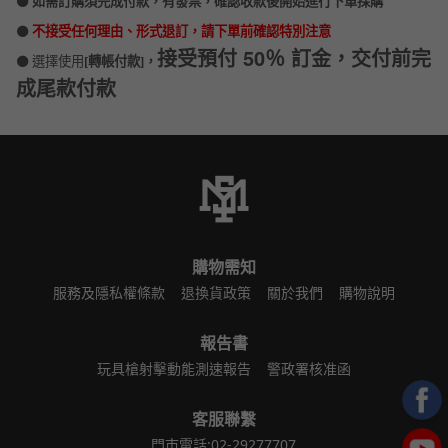
⚫️
如需訂購須完成付款，有發票，確認收款後開始進行下單採購
⚫️
不接受任何理由、形式退訂，請下單前確認特別注意
接受預付
50
％ 訂金，交付前完
⚫️ 選擇使用
[
轉帳付款]，
成尾款付款
購物需知
服務及隱私權條款
退換貨政策
關於我們
購物說明
報告書
玩具槍射擊動能測速報告
警政署核准函
客服聯繫
門市電話:02-29277707