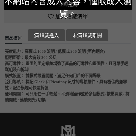
本網站內含成人內容，僅限成人瀏
立即選購
覽。
加入收藏清單
滿18歲進入
未滿18歲離開
商品描述
亮度能力：高模式 1000 流明 /
低模式
200 流明 (
室內適合)
照明距離
：
最大有效
200 公尺
高可靠性： 堅固的固定螺絲增強了產品的可靠性和堅固性，且可單手輕
鬆組裝和拆卸
模式設置： 雙模式設置開關，滿足任何用戶的不同場景
泛用導軌： 標配 Glock 和 Picatinny 尺寸的導軌插件，具有極佳的兼容
性，配合模塊可快速拆裝
便利開關： 可只用任一手輕鬆、平滑地操作並於多個模式 (按壓開啟 / 持
續開啟 / 連續閃光) 切換