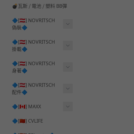
💣瓦斯 ⧸ 電池 ⧸ 塑料 BB彈
🔷[🇦🇹] NOVRITSCH
偽裝🔷
上衣夾克 ⧸ Jacket
🔷[🇦🇹] NOVRITSCH
掛載🔷
兜帽 ⧸ Hood
AR ⧸ DMR 彈匣用
🔷[🇦🇹] NOVRITSCH
手持 裝備 ⧸ 偽裝
身著🔷
SMG ⧸ SSR90 彈匣用
戰術長褲 ⧸ Trousers
闊邊帽 ⧸ Boonie Hat
🔷[🇦🇹] NOVRITSCH
腰包 ⧸ 萬用包
披肩 ⧸ Shoulder Piece
配件🔷
戰術背心+前掛 ⧸ Plate Car
狙擊槍 ⧸ 特殊 彈匣用
狙擊手闊邊帽 ⧸ Sniper Bo
rier+Flap
✅ 快拔槍套 ⧸ 槍背帶
🔷[🇨🇦] MAXX
onie
HPA 氣瓶袋 ⧸ 水袋包
肩帶+腰封 ⧸ Harness+Bat
✅ 槍架 ⧸ 訓練靶具 ⧸ 工具
AEG 活塞頭 ⧸ AEG Piston
🔷[🇨🇳] CVLIFE
手槍 彈匣用
tlebelt
Head
✅ 電池 ⧸ 充電器 ⧸ 電壓表