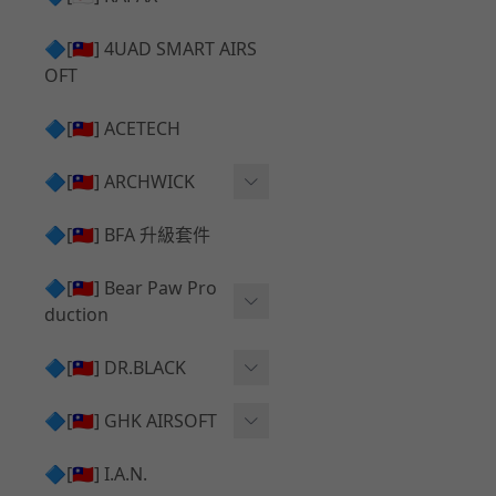
✅ 瞄鏡座 ⧸ 拉柄頭
SILVERBACK SRS 升級套
🔷[🇹🇼] 4UAD SMART AIRS
件
TAC-41 🔄 原廠 ⧸ 零件
OFT
Mk23 ⧸ SSX23 升級套件
TAC-41 🆙 升級 ⧸ 部件
🔷[🇹🇼] ACETECH
[夢神⧸Morpheus] 不鏽鋼
✅ 防火帽 ⧸ 抑制器
內管
🔷[🇹🇼] ARCHWICK
MWS相關 升級套件
衝鋒套件 Convertion Kit
🔷[🇹🇼] BFA 升級套件
SILVERBACK TAC-41 升級
MWS 升級組件
套件
🔷[🇹🇼] Bear Paw Pro
duction
B＆T APC9 系列產品
[夢神⧸Morpheus] 碳鋼 內
管
B＆T SPR300系列產品
T-5000
🔷[🇹🇼] DR.BLACK
VSR-10 ⧸ SSG10 升級套件
HOP膠皮
Hi-capa 彈匣外觀
🔷[🇹🇼] GHK AIRSOFT
維護保養
AR ⧸ M4 GBB 原廠零件
🔷[🇹🇼] I.A.N.