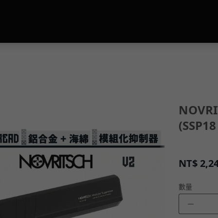
NOVR
(SSP
NT$
2,2
數量
－