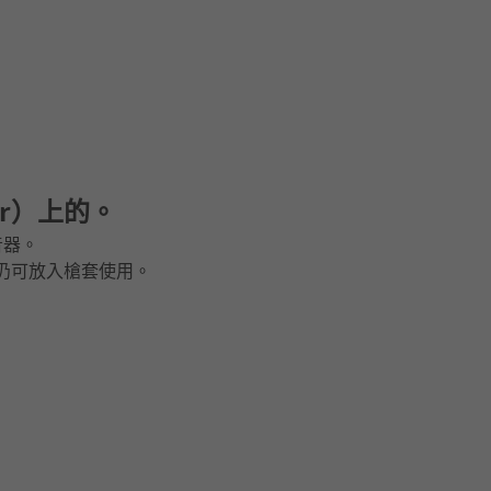
r
）上的。
音器。
後仍可放入槍套使用。