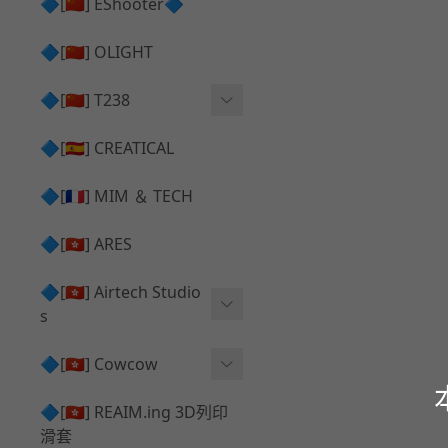
護目鏡 ⧸ 除霧器
🔷[🇨🇳] EShooter🔷
HOP座 ⧸ HOP-UP
✅ 抑制器 ⧸ 瞄準鏡 ⧸ 鏡座
腰帶 ⧸ 腿掛
🔷[🇨🇳] OLIGHT
競速扳機 ⧸ Speed Trigger
鴨舌帽⧸小帽 ⧸ Cap
彈匣釋放鈕 ⧸ Mag Releas
🔷[🇨🇳] T238
簡易胸掛 ⧸ Chest Rig
e
電子扳機
🔷[🇪🇸] CREATICAL
推嘴 ⧸ Nozzle
發光器
🔷[🇫🇷] MIM ＆ TECH
馬達
🔷[🇭🇰] ARES
🔷[🇭🇰] Airtech Studio
s
VFC
🔷[🇭🇰] Cowcow
G＆G
TM Glock 系列
🔷[🇭🇰] REAIM.ing 3D列印
滑套
Krytac