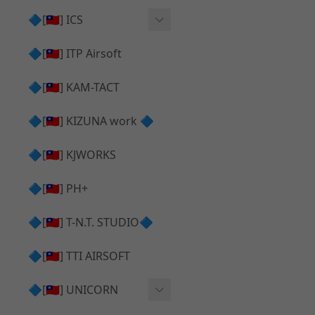
AR⧸M4 造型外觀
AKM V3 主體 ＆ 原廠零件
🔷[🇹🇼] ICS
Hi-capa 下半外觀
G17 GEN.5 主體
Hi-Capa 維修零件
🔷[🇹🇼] ITP Airsoft
Hi-capa 上半外觀
AR ⧸ M4 主體
ICS 成槍
🔷[🇹🇼] KAM-TACT
Hi-capa 內部升級
G5 原廠零件
Tomahawk 零件
🔷[🇹🇼] KIZUNA work 🔷
G17 GEN.3 原廠零件
AR ⧸ M4 GBB 升級套件
🔷[🇹🇼] KJWORKS
🔷[🇹🇼] PH+
🔷[🇹🇼] T-N.T. STUDIO🔷
🔷[🇹🇼] TTI AIRSOFT
🔷[🇹🇼] UNICORN