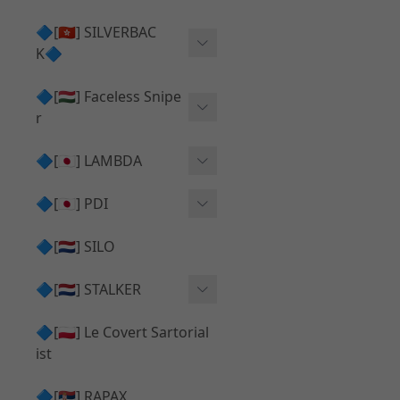
Action Army AAP01 系列
KWA
🔷[🇭🇰] SILVERBAC
UMAREX VFC 系列
K🔷
Tokyo Marui
TM Hi-capa 系列
SRS ⧸ HTI 🟦 主體 ⧸ 彈匣
🔷[🇭🇺] Faceless Snipe
PROWIN
KWA⧸KSC系列
r
✅ 碳纖管 ⧸ 彈簧
通用 ⧸ 其他
Mk23 ⧸ SSX23
🔷[🇯🇵] LAMBDA
TAC-41 👁️‍🗨️ 外觀 ⧸ 色彩
MAXX
SRS ⧸ HTI ⧸ TAC-41
MDR-X 🟦 主體 ⧸ 彈匣
Lambda 05 GBB 精密內管
🔷[🇯🇵] PDI
SILVERBACK SRS
✅ 通用 ⧸ 精品
Lambda 03 AEG 精密內管
01 精密內管
🔷[🇳🇱] SILO
MDR-X 👁️‍🗨️ 外觀 ⧸ 色彩
Lambda 01 GBB 精密內管
05 精密內管
🔷[🇳🇱] STALKER
TAC-41 🟦 主體 ⧸ 彈匣
Lambda 01 AEG 精密內管
W HOLD HOP 膠皮
Action Army AAP01 升級
🔷[🇵🇱] Le Covert Sartorial
MDR-X 🔄 原廠 ⧸ 零件
Lambda 05 AEG 精密內管
08 精密內管
套件
ist
SRS ⧸ HTI🔄 原廠 ⧸ 零件
Lambda 05 VSR 精密內管
HOP膠皮 ⧸ 下壓塊
🔷[🇷🇸] RAPAX