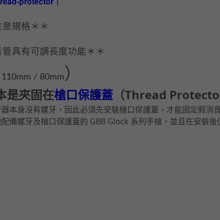
read-protector｜
注意規格＊＊
音管具有可調長度功能＊＊
）
 110mm / 80mm
 版本是夾固在
槍口保護蓋
（
Thread Protecto
音器本身沒有螺牙，因此必須先安裝槍口保護蓋，才能固定假消
配備螺牙及槍口保護蓋的 GBB Glock 系列手槍，並且在安裝