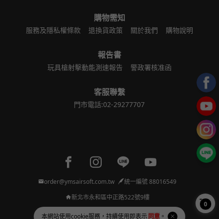
購物需知
服務及隱私權條款
退換貨政策
關於我們
購物說明
報告書
玩具槍射擊動能測速報告
警政署核准函
客服聯繫
門市電話:02-29277707
Facebook page
Instagram page
Line page
Youtube page
order@ymsairsoft.com.tw
統一編號 88016549
新北市永和區中正路522號9樓
0
本網站使用
cookie
服務，持續使用即表示
同意
。