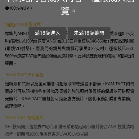
100%
UV
覽。
⚫️
抗
。
?
通過ANSI衝擊測試
滿18歲進入
未滿18歲離開
標準的ANSI高速衝擊測試/VD射擊測試，鏡框和鏡片必須受直徑0.25英
吋的鋼珠以150fps速度[ANSI]或0.15口徑槍枝以640-660fps速度高速射擊
(眼鏡VD射擊)，而我們的鏡片與鏡框可承受0.22英吋口徑槍枝已550-
560fps速度T-37標準測試彈頭高速射擊。此測試確保我們的鏡片和鏡框的
堅固。
?
KAM-TACT專利鏡框
細粉塵和花粉以及風可能會引起眼睛的乾燥或不舒適。KAM-TACT的包
覆設計可以阻擋這些刺激物及周邊的強光照射供最好的保護並可搭配偏
光鏡片。KAM-TACT鏡框皆可搭配處方鏡片，簡化眼鏡訂購和專業鏡片
處理流程。
?
KAM-TACT技術鏡片
SEL技術鏡片經過去中心化和錐形塑形過程確保鏡片符合ANSI視覺清晰
標準，同時可100%阻擋有害的UVA和UVB光線