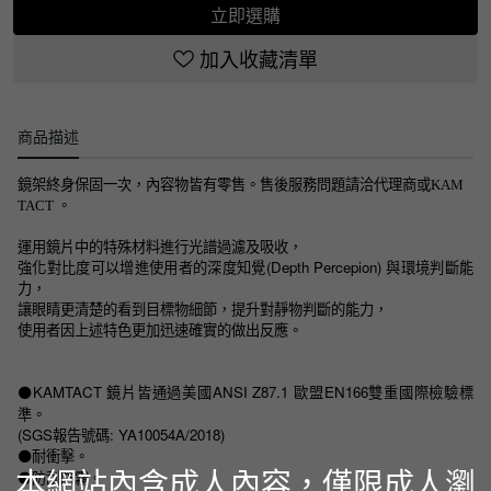
立即選購
加入收藏清單
商品描述
鏡架終身保固一次，內容物皆有零售。售後服務問題請洽代理商或KAM
TACT 。
運用鏡片中的特殊材料進行光譜過濾及吸收，
強化對比度可以增進使用者的深度知覺(Depth Percepion) 與環境判斷能
力，
讓眼睛更清楚的看到目標物細節，提升對靜物判斷的能力，
使用者因上述特色更加迅速確實的做出反應。
KAMTACT 鏡片皆通過美國ANSI Z87.1 歐盟EN166雙重國際檢驗標
⚫️
準。
(SGS報告號碼: YA10054A/2018)
耐衝擊。
⚫️
本網站內含成人內容，僅限成人瀏
防刮防霧。
⚫️