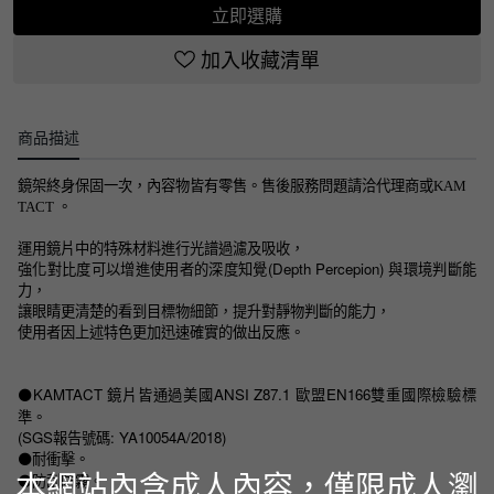
立即選購
加入收藏清單
商品描述
鏡架終身保固一次，內容物皆有零售。售後服務問題請洽代理商或KAM
TACT 。
運用鏡片中的特殊材料進行光譜過濾及吸收，
強化對比度可以增進使用者的深度知覺(Depth Percepion) 與環境判斷能
力，
讓眼睛更清楚的看到目標物細節，提升對靜物判斷的能力，
使用者因上述特色更加迅速確實的做出反應。
KAMTACT 鏡片皆通過美國ANSI Z87.1 歐盟EN166雙重國際檢驗標
⚫️
準。
(SGS報告號碼: YA10054A/2018)
耐衝擊。
⚫️
本網站內含成人內容，僅限成人瀏
防刮防霧。
⚫️