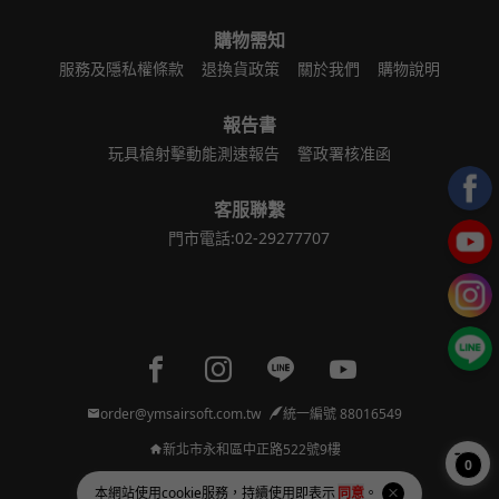
購物需知
服務及隱私權條款
退換貨政策
關於我們
購物說明
報告書
玩具槍射擊動能測速報告
警政署核准函
客服聯繫
門市電話:02-29277707
Facebook page
Instagram page
Line page
Youtube page
order@ymsairsoft.com.tw
統一編號 88016549
新北市永和區中正路522號9樓
0
本網站使用
cookie
服務，持續使用即表示
同意
。