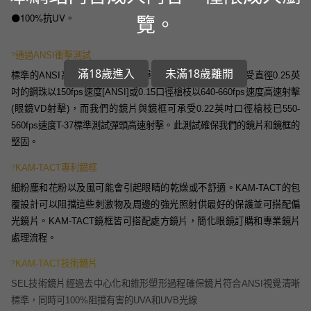
100%
UV
覽。
⚫️
抗
。
?
通過ANSI衝擊測試
滿18歲進入
未滿18歲離開
標準的ANSI高速衝擊測試/VD射擊測試，鏡框和鏡片必須受直徑0.25英
吋的鋼珠以150fps速度[ANSI]或0.15口徑槍枝以640-660fps速度高速射擊
(眼鏡VD射擊)，而我們的鏡片與鏡框可承受0.22英吋口徑槍枝已550-
560fps速度T-37標準測試彈頭高速射擊。此測試確保我們的鏡片和鏡框的
堅固。
?
KAM-TACT專利鏡框
細粉塵和花粉以及風可能會引起眼睛的乾燥或不舒適。KAM-TACT的包
覆設計可以阻擋這些刺激物及周邊的強光照射供最好的保護並可搭配偏
光鏡片。KAM-TACT鏡框皆可搭配處方鏡片，簡化眼鏡訂購和專業鏡片
處理流程。
?
KAM-TACT技術鏡片
SEL技術鏡片經過去中心化和錐形塑形過程確保鏡片符合ANSI視覺清晰
標準，同時可100%阻擋有害的UVA和UVB光線