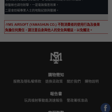
綠鬣蜥也請勿射擊，一是毫無傷害效果，
二是會妨礙專業人士的地點記錄與獵捕。
-YMS AIRSOFT (YAMASHUN CO.)
不對消費者的使用行為及後果
負擔任何責任，請注意自身與他人的安全與權益，以免觸法。
購物需知
服務及隱私權條款
退換貨政策
關於我們
購物說明
報告書
玩具槍射擊動能測速報告
警政署核准函