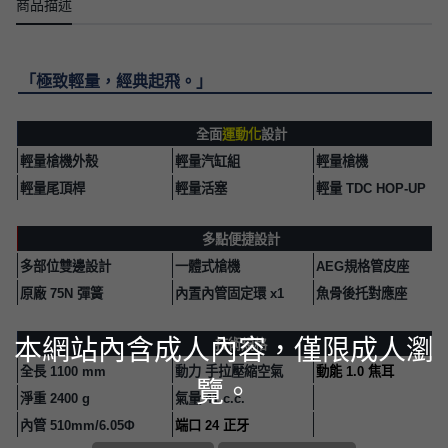
商品描述
「極致輕量，經典起飛。」
全面
運動化
設計
輕量槍機外殼
輕量汽缸組
輕量槍機
輕量尾頂桿
輕量活塞
輕量
TDC HOP-UP
多點便捷設計
多部位雙邊設計
一體式槍機
AEG
規格管皮座
原廠
75N
彈簧
內置內管固定環
x1
魚骨後托對應座
本網站內含成人內容，僅限成人瀏
技術規格
全長
1100 mm
動力 手拉壓縮空氣
動能
1.0
焦耳
覽。
淨重
2400 g
氣量
41 c.c.
內管
510mm/6.05
Φ
端口
24
正牙