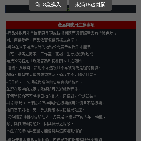
滿18歲進入
未滿18歲離開
警政署核准函號：
NPAT113M001xxx
產品與使用注意事項
-
商品外觀可能會因網頁呈現或技術問題而與實際產品有些微色差；
圖片僅供參考，商品依實際供貨樣式為準。
-
請勿在以下場所以外的地點公開展示或操作本產品：
自宅、販售之商家、工作室、靶場、生存遊戲場地或
無法公開看見且現場皆為知情相關人士之場所。
-
運輸、攜帶時，請用不可透視且不易被認為是槍的槍袋、
槍箱、槍盒或大型包裝袋裝載，過程中不可隨意打開。
-
操作時，一切規範與禮儀與使用真槍時相同，
並遵守現場的規定；除經核可的遊戲過程外，
任何時候皆不可將槍口指向他人，即便對方全副武裝。
-
未射擊時，上保險並保持手指在扳機護弓外側且不碰扳機，
槍口朝下對地，另一手扶穩護木以防搖晃碰撞。
-
請勿隨意將器材借給他人，尤其是
16
歲以下的少年、幼童；
除了操作技術問題外，因其身形之緣故，
本產品的結構與重量可能會對其造成運動傷害。
-
請勿使用本產品攻擊動物，即使是政府指定移除外來種如：