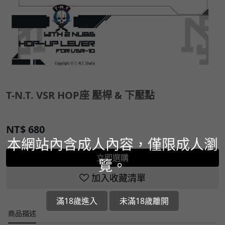
T-N.T. VSR HOP座 壓桿 & 下壓點
NT$
680
本網站內含成人內容，僅限成人瀏
立即選購
覽。
加入收藏清單
滿18歲進入
未滿18歲離開
商品描述