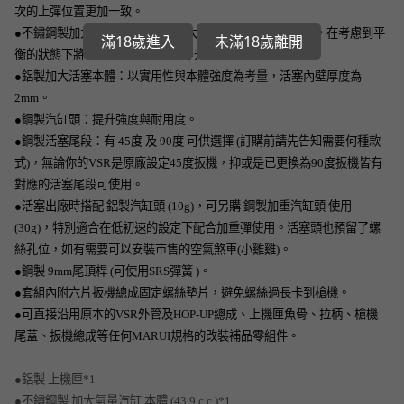
次的上彈位置更加一致。
●不鏽鋼製加大氣量汽缸：汽缸加大及修正了汽缸開槽位置，在考慮到平
滿18歲進入
未滿18歲離開
衡的狀態下將VSR-10的有效氣量提升到極限。
●鋁製加大活塞本體：以實用性與本體強度為考量，活塞內壁厚度為
2mm。
●鋼製汽缸頭：提升強度與耐用度。
●鋼製活塞尾段：有 45度 及 90度 可供選擇 (訂購前請先告知需要何種款
式)，無論你的VSR是原廠設定45度扳機，抑或是已更換為90度扳機皆有
對應的活塞尾段可使用。
●活塞出廠時搭配 鋁製汽缸頭 (10g)，可另購 鋼製加重汽缸頭 使用
(30g)，特別適合在低初速的設定下配合加重彈使用。活塞頭也預留了螺
絲孔位，如有需要可以安裝市售的空氣煞車(小雞雞)。
●鋼製 9mm尾頂桿 (可使用SRS彈簧 )。
●套組內附六片扳機總成固定螺絲墊片，避免螺絲過長卡到槍機。
●可直接沿用原本的VSR外管及HOP-UP總成、上機匣魚骨、拉柄、槍機
尾蓋、扳機總成等任何MARUI規格的改裝補品零組件。
●鋁製 上機匣*1
●不鏽鋼製 加大氣量汽缸 本體 (43.9 c.c.)*1