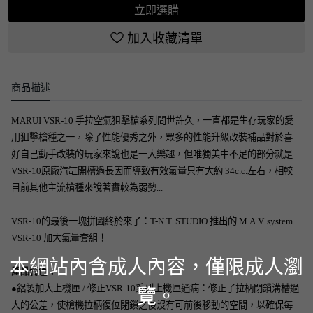
立即選購
加入收藏清單
商品描述
MARUI VSR-10 手拉空氣狙擊槍系列問世許久，一直都是生存玩家的愛
用狙擊槍種之一，除了性能優秀之外，眾多的性能升級改裝補品對於喜
好自己動手改裝的玩家來說也是一大樂趣，但唯獨美中不足的部分就是
VSR-10原廠汽缸開槽過長因而導致有效氣量只有大約 34c.c.左右，相較
目前其他主流槍種來說著實較為弱勢...
VSR-10的最後一塊拼圖終於來了：T-N.T. STUDIO 推出的 M.A.V. system
VSR-10 加大氣量套組！
本網站內含成人內容，僅限成人瀏
產品特色：
覽。
●鋁製加大上機匣 / 修正VSR-10系列上機匣通病：修正了拉柄閉鎖溝槽過
大的公差，使槍機拉柄復位閉鎖之後沒有可前後移動的空間，以確保每