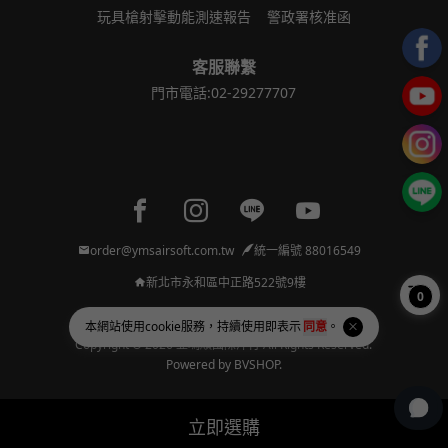
玩具槍射擊動能測速報告
警政署核准函
客服聯繫
門市電話:02-29277707
Facebook page
Instagram page
Line page
Youtube page
order@ymsairsoft.com.tw
統一編號 88016549
新北市永和區中正路522號9樓
0
本網站使用
cookie
服務，持續使用即表示
同意
。
Copyright © 2026 亞瑪順國際洋行 All Rights Reserved.
Powered by
BVSHOP
.
立即選購