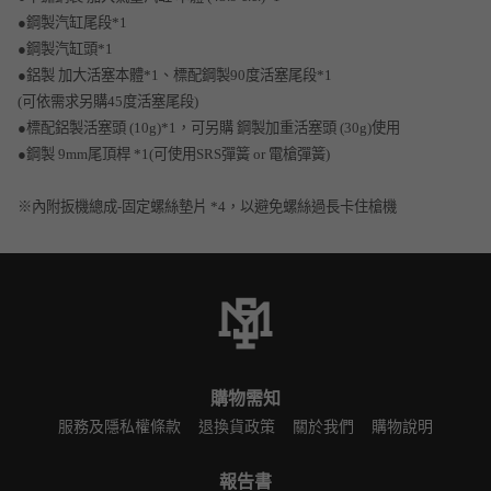
●鋼製汽缸尾段*1
●鋼製汽缸頭*1
●鋁製 加大活塞本體*1、標配鋼製90度活塞尾段*1
(可依需求另購45度活塞尾段)
●標配鋁製活塞頭 (10g)*1，可另購 鋼製加重活塞頭 (30g)使用
●鋼製 9mm尾頂桿 *1(可使用SRS彈簧 or 電槍彈簧)
※內附扳機總成-固定螺絲墊片 *4，以避免螺絲過長卡住槍機
購物需知
服務及隱私權條款
退換貨政策
關於我們
購物說明
報告書