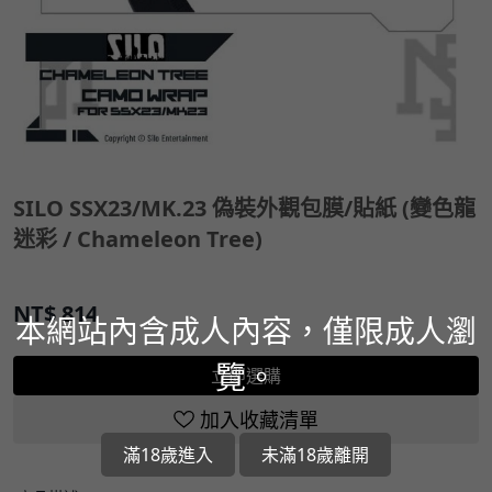
SILO SSX23/MK.23 偽裝外觀包膜/貼紙 (變色龍
迷彩 / Chameleon Tree)
NT$
814
本網站內含成人內容，僅限成人瀏
覽。
立即選購
加入收藏清單
滿18歲進入
未滿18歲離開