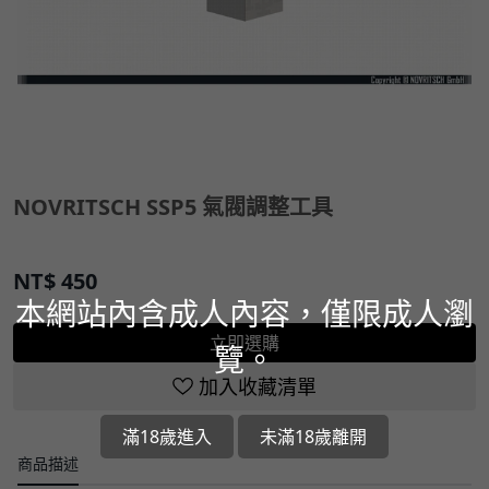
NOVRITSCH SSP5 氣閥調整工具
NT$
450
本網站內含成人內容，僅限成人瀏
立即選購
覽。
加入收藏清單
滿18歲進入
未滿18歲離開
商品描述