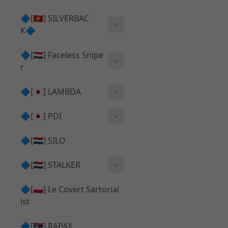
Action Army AAP01 系列
KWA
🔷[🇭🇰] SILVERBAC
UMAREX VFC 系列
K🔷
Tokyo Marui
TM Hi-capa 系列
SRS ⧸ HTI 🟦 主體 ⧸ 彈匣
🔷[🇭🇺] Faceless Snipe
PROWIN
KWA⧸KSC系列
r
✅ 碳纖管 ⧸ 彈簧
通用 ⧸ 其他
Mk23 ⧸ SSX23
🔷[🇯🇵] LAMBDA
TAC-41 👁️‍🗨️ 外觀 ⧸ 色彩
MAXX
SRS ⧸ HTI ⧸ TAC-41
MDR-X 🟦 主體 ⧸ 彈匣
Lambda 05 GBB 精密內管
🔷[🇯🇵] PDI
SILVERBACK SRS
✅ 通用 ⧸ 精品
Lambda 03 AEG 精密內管
01 精密內管
🔷[🇳🇱] SILO
MDR-X 👁️‍🗨️ 外觀 ⧸ 色彩
Lambda 01 GBB 精密內管
05 精密內管
🔷[🇳🇱] STALKER
TAC-41 🟦 主體 ⧸ 彈匣
Lambda 01 AEG 精密內管
W HOLD HOP 膠皮
Action Army AAP01 升級
🔷[🇵🇱] Le Covert Sartorial
MDR-X 🔄 原廠 ⧸ 零件
Lambda 05 AEG 精密內管
08 精密內管
套件
ist
SRS ⧸ HTI🔄 原廠 ⧸ 零件
Lambda 05 VSR 精密內管
HOP膠皮 ⧸ 下壓塊
🔷[🇷🇸] RAPAX