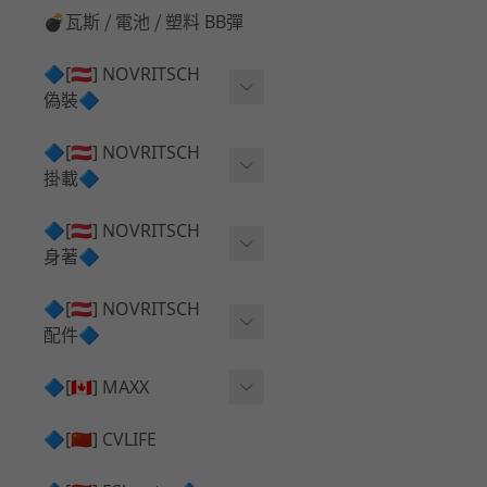
💣瓦斯 ⧸ 電池 ⧸ 塑料 BB彈
🔷[🇦🇹] NOVRITSCH
偽裝🔷
上衣夾克 ⧸ Jacket
🔷[🇦🇹] NOVRITSCH
掛載🔷
兜帽 ⧸ Hood
AR ⧸ DMR 彈匣用
🔷[🇦🇹] NOVRITSCH
手持 裝備 ⧸ 偽裝
身著🔷
SMG ⧸ SSR90 彈匣用
戰術長褲 ⧸ Trousers
闊邊帽 ⧸ Boonie Hat
🔷[🇦🇹] NOVRITSCH
腰包 ⧸ 萬用包
披肩 ⧸ Shoulder Piece
配件🔷
戰術背心+前掛 ⧸ Plate Car
狙擊槍 ⧸ 特殊 彈匣用
狙擊手闊邊帽 ⧸ Sniper Bo
rier+Flap
✅ 快拔槍套 ⧸ 槍背帶
🔷[🇨🇦] MAXX
onie
HPA 氣瓶袋 ⧸ 水袋包
肩帶+腰封 ⧸ Harness+Bat
✅ 槍架 ⧸ 訓練靶具 ⧸ 工具
AEG 活塞頭 ⧸ AEG Piston
🔷[🇨🇳] CVLIFE
手槍 彈匣用
tlebelt
Head
✅ 電池 ⧸ 充電器 ⧸ 電壓表