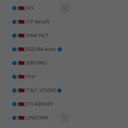
AR⧸M4 造型外觀
AKM V3 主體 ＆ 原廠零件
🔷[🇹🇼] ICS
Hi-capa 下半外觀
G17 GEN.5 主體
Hi-Capa 維修零件
🔷[🇹🇼] ITP Airsoft
Hi-capa 上半外觀
AR ⧸ M4 主體
ICS 成槍
🔷[🇹🇼] KAM-TACT
Hi-capa 內部升級
G5 原廠零件
Tomahawk 零件
🔷[🇹🇼] KIZUNA work 🔷
G17 GEN.3 原廠零件
AR ⧸ M4 GBB 升級套件
🔷[🇹🇼] KJWORKS
🔷[🇹🇼] PH+
🔷[🇹🇼] T-N.T. STUDIO🔷
🔷[🇹🇼] TTI AIRSOFT
🔷[🇹🇼] UNICORN