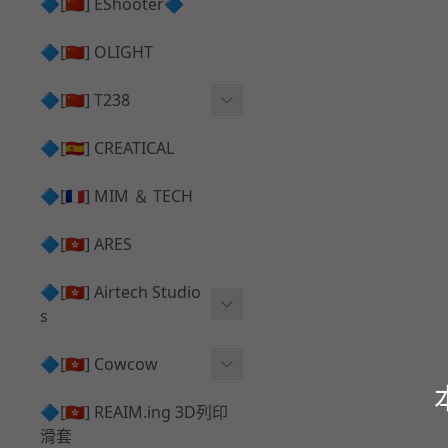
護目鏡 ⧸ 除霧器
🔷[🇨🇳] EShooter🔷
HOP座 ⧸ HOP-UP
✅ 抑制器 ⧸ 瞄準鏡 ⧸ 鏡座
腰帶 ⧸ 腿掛
🔷[🇨🇳] OLIGHT
競速扳機 ⧸ Speed Trigger
鴨舌帽⧸小帽 ⧸ Cap
彈匣釋放鈕 ⧸ Mag Releas
🔷[🇨🇳] T238
簡易胸掛 ⧸ Chest Rig
e
電子扳機
🔷[🇪🇸] CREATICAL
推嘴 ⧸ Nozzle
發光器
🔷[🇫🇷] MIM ＆ TECH
馬達
🔷[🇭🇰] ARES
🔷[🇭🇰] Airtech Studio
s
VFC
🔷[🇭🇰] Cowcow
G＆G
TM Glock 系列
🔷[🇭🇰] REAIM.ing 3D列印
滑套
Krytac