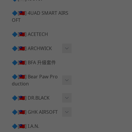
✅ 瞄鏡座 ⧸ 拉柄頭
SILVERBACK SRS 升級套
🔷[🇹🇼] 4UAD SMART AIRS
件
TAC-41 🔄 原廠 ⧸ 零件
OFT
Mk23 ⧸ SSX23 升級套件
TAC-41 🆙 升級 ⧸ 部件
🔷[🇹🇼] ACETECH
[夢神⧸Morpheus] 不鏽鋼
✅ 防火帽 ⧸ 抑制器
內管
🔷[🇹🇼] ARCHWICK
MWS相關 升級套件
衝鋒套件 Convertion Kit
🔷[🇹🇼] BFA 升級套件
SILVERBACK TAC-41 升級
MWS 升級組件
套件
🔷[🇹🇼] Bear Paw Pro
duction
B＆T APC9 系列產品
[夢神⧸Morpheus] 碳鋼 內
管
B＆T SPR300系列產品
T-5000
🔷[🇹🇼] DR.BLACK
VSR-10 ⧸ SSG10 升級套件
HOP膠皮
Hi-capa 彈匣外觀
🔷[🇹🇼] GHK AIRSOFT
維護保養
AR ⧸ M4 GBB 原廠零件
🔷[🇹🇼] I.A.N.