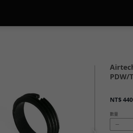
Airtec
PDW/
NT$
440
數量
－