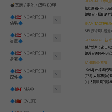
?
KAM-TACT專利
💣瓦斯 ⧸ 電池 ⧸ 塑料 BB彈
細粉塵和花粉以及
鏡框皆可搭配處方
🔷[🇦🇹] NOVRITSCH
偽裝🔷
?
KAM-TACT技術
SEL技術鏡片經過
上衣夾克 ⧸ Jacket
🔷[🇦🇹] NOVRITSCH
掛載🔷
?
AKAM-TACT技
兜帽 ⧸ Hood
偏光鏡片：來自水
AR ⧸ DMR 彈匣用
🔷[🇦🇹] NOVRITSCH
手持 裝備 ⧸ 偽裝
鏡片皆通過ANSI
身著🔷
SMG ⧸ SSR90 彈匣用
?
ANSI認證標誌
戰術長褲 ⧸ Trousers
闊邊帽 ⧸ Boonie Hat
[
KAM] 此標誌代表所
🔷[🇦🇹] NOVRITSCH
腰包 ⧸ 萬用包
披肩 ⧸ Shoulder Piece
[Z87] 太陽眼
配件🔷
戰術背心+前掛 ⧸ Plate Car
狙擊槍 ⧸ 特殊 彈匣用
[+] 太陽眼鏡的
狙擊手闊邊帽 ⧸ Sniper Bo
rier+Flap
✅ 快拔槍套 ⧸ 槍背帶
🔷[🇨🇦] MAXX
onie
HPA 氣瓶袋 ⧸ 水袋包
肩帶+腰封 ⧸ Harness+Bat
✅ 槍架 ⧸ 訓練靶具 ⧸ 工具
AEG 活塞頭 ⧸ AEG Piston
🔷[🇨🇳] CVLIFE
手槍 彈匣用
tlebelt
Head
✅ 電池 ⧸ 充電器 ⧸ 電壓表