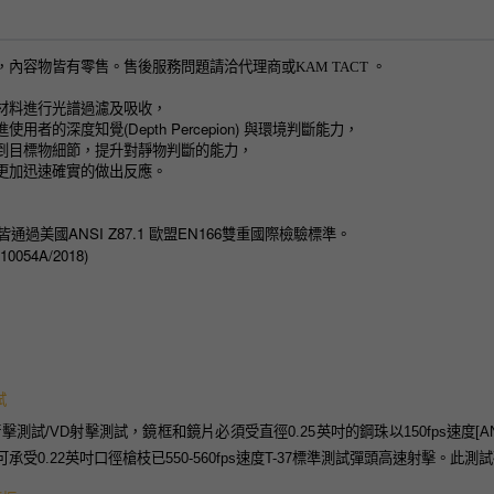
內容物皆有零售。售後服務問題請洽代理商或KAM TACT 。
材料進行光譜過濾及吸收，
用者的深度知覺(Depth Percepion) 與環境判斷能力，
到目標物細節，提升對靜物判斷的能力，
更加迅速確實的做出反應。
片皆通過美國ANSI Z87.1 歐盟EN166雙重國際檢驗標準。
0054A/2018)
試
擊測試/VD射擊測試，鏡框和鏡片必須受直徑0.25英吋的鋼珠以150fps速度[ANSI
承受0.22英吋口徑槍枝已550-560fps速度T-37標準測試彈頭高速射擊。