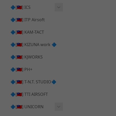
AR⧸M4 造型外觀
AKM V3 主體 ＆ 原廠零件
🔷[🇹🇼] ICS
Hi-capa 下半外觀
G17 GEN.5 主體
Hi-Capa 維修零件
🔷[🇹🇼] ITP Airsoft
Hi-capa 上半外觀
AR ⧸ M4 主體
ICS 成槍
🔷[🇹🇼] KAM-TACT
Hi-capa 內部升級
G5 原廠零件
Tomahawk 零件
🔷[🇹🇼] KIZUNA work 🔷
G17 GEN.3 原廠零件
AR ⧸ M4 GBB 升級套件
🔷[🇹🇼] KJWORKS
🔷[🇹🇼] PH+
🔷[🇹🇼] T-N.T. STUDIO🔷
🔷[🇹🇼] TTI AIRSOFT
🔷[🇹🇼] UNICORN