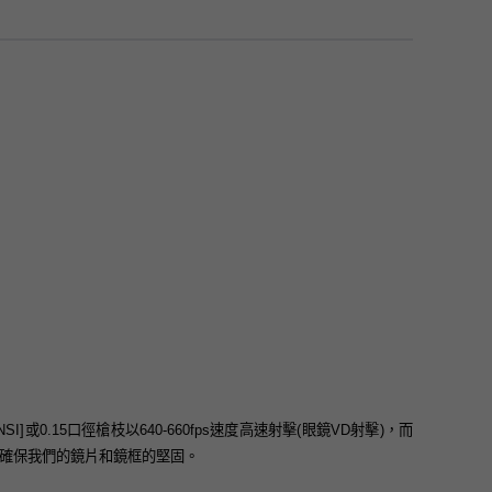
]或0.15口徑槍枝以640-660fps速度高速射擊(眼鏡VD射擊)，而
此測試確保我們的鏡片和鏡框的堅固。