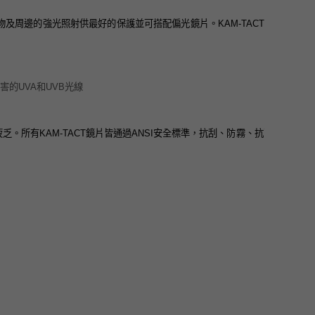
物及周邊的強光照射供最好的保護並可搭配偏光鏡片。KAM-TACT
害的UVA和UVB光線
。所有KAM-TACT鏡片皆通過ANSI安全標準，抗刮、防霧、抗高速衝擊。