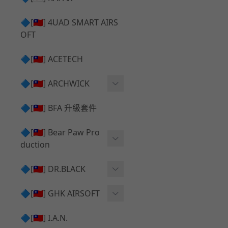
✅ 瞄鏡座 ⧸ 拉柄頭
SILVERBACK SRS 升級套
🔷[🇹🇼] 4UAD SMART AIRS
件
TAC-41 🔄 原廠 ⧸ 零件
OFT
Mk23 ⧸ SSX23 升級套件
TAC-41 🆙 升級 ⧸ 部件
🔷[🇹🇼] ACETECH
[夢神⧸Morpheus] 不鏽鋼
✅ 防火帽 ⧸ 抑制器
內管
🔷[🇹🇼] ARCHWICK
MWS相關 升級套件
衝鋒套件 Convertion Kit
🔷[🇹🇼] BFA 升級套件
SILVERBACK TAC-41 升級
MWS 升級組件
套件
🔷[🇹🇼] Bear Paw Pro
duction
B＆T APC9 系列產品
[夢神⧸Morpheus] 碳鋼 內
管
B＆T SPR300系列產品
T-5000
🔷[🇹🇼] DR.BLACK
VSR-10 ⧸ SSG10 升級套件
HOP膠皮
Hi-capa 彈匣外觀
🔷[🇹🇼] GHK AIRSOFT
維護保養
AR ⧸ M4 GBB 原廠零件
🔷[🇹🇼] I.A.N.