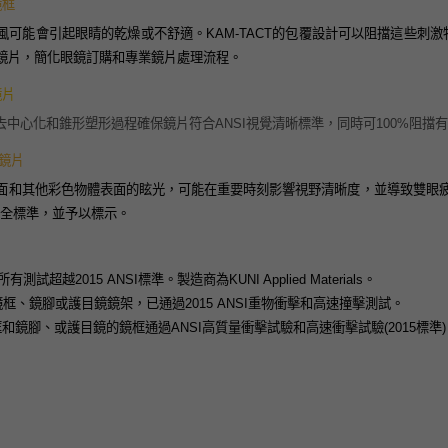
鏡框
風可能會引起眼睛的乾燥或不舒適。KAM-TACT的包覆設計可以阻擋這些刺激
鏡片，簡化眼鏡訂購和專業鏡片處理流程。
鏡片
去中心化和錐形塑形過程確保鏡片符合ANSI視覺清晰標準，同時可100%阻擋有
術鏡片
面和其他彩色物體表面的眩光，可能在重要時刻影響視野清晰度，並導致雙眼疲乏
安全標準，並予以標示。
有測試超越2015 ANSI標準。製造商為KUNI Applied Materials。
鏡的鏡框、鏡腳或護目鏡鏡架，已通過2015 ANSI重物衝擊和高速撞擊測試。
鏡框和鏡腳、或護目鏡的鏡框通過ANSI高質量衝擊試驗和高速衝擊試驗(2015標準)