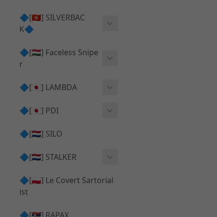
Action Army AAP01 系列
KWA
🔷[🇭🇰] SILVERBAC
UMAREX VFC 系列
K🔷
Tokyo Marui
TM Hi-capa 系列
SRS ⧸ HTI 🟦 主體 ⧸ 彈匣
🔷[🇭🇺] Faceless Snipe
PROWIN
KWA⧸KSC系列
r
✅ 碳纖管 ⧸ 彈簧
通用 ⧸ 其他
Mk23 ⧸ SSX23
🔷[🇯🇵] LAMBDA
TAC-41 👁️‍🗨️ 外觀 ⧸ 色彩
MAXX
SRS ⧸ HTI ⧸ TAC-41
MDR-X 🟦 主體 ⧸ 彈匣
Lambda 05 GBB 精密內管
🔷[🇯🇵] PDI
SILVERBACK SRS
✅ 通用 ⧸ 精品
Lambda 03 AEG 精密內管
01 精密內管
🔷[🇳🇱] SILO
MDR-X 👁️‍🗨️ 外觀 ⧸ 色彩
Lambda 01 GBB 精密內管
05 精密內管
🔷[🇳🇱] STALKER
TAC-41 🟦 主體 ⧸ 彈匣
Lambda 01 AEG 精密內管
W HOLD HOP 膠皮
Action Army AAP01 升級
🔷[🇵🇱] Le Covert Sartorial
MDR-X 🔄 原廠 ⧸ 零件
Lambda 05 AEG 精密內管
08 精密內管
套件
ist
SRS ⧸ HTI🔄 原廠 ⧸ 零件
Lambda 05 VSR 精密內管
HOP膠皮 ⧸ 下壓塊
🔷[🇷🇸] RAPAX