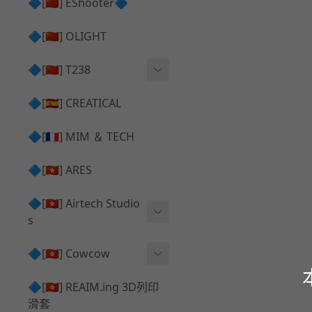
護目鏡 ⧸ 除霧器
🔷[🇨🇳] EShooter🔷
HOP座 ⧸ HOP-UP
✅ 抑制器 ⧸ 瞄準鏡 ⧸ 鏡座
腰帶 ⧸ 腿掛
🔷[🇨🇳] OLIGHT
競速扳機 ⧸ Speed Trigger
鴨舌帽⧸小帽 ⧸ Cap
彈匣釋放鈕 ⧸ Mag Releas
🔷[🇨🇳] T238
簡易胸掛 ⧸ Chest Rig
e
電子扳機
🔷[🇪🇸] CREATICAL
推嘴 ⧸ Nozzle
發光器
🔷[🇫🇷] MIM ＆ TECH
馬達
🔷[🇭🇰] ARES
🔷[🇭🇰] Airtech Studio
s
VFC
🔷[🇭🇰] Cowcow
G＆G
TM Glock 系列
🔷[🇭🇰] REAIM.ing 3D列印
滑套
Krytac