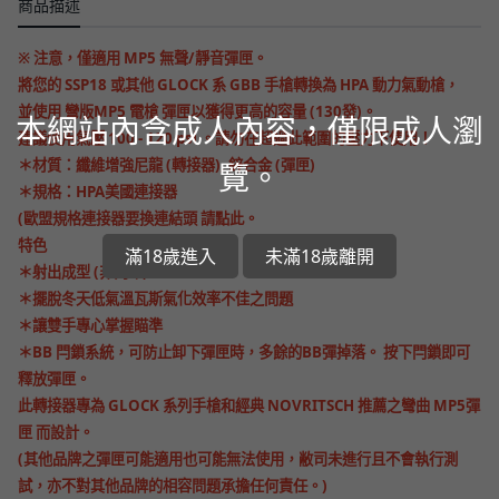
商品描述
※ 注意，僅適用
MP5 無聲/靜音彈匣
。
將您的 SSP18 或其他 GLOCK 系 GBB 手槍轉換為 HPA 動力氣動槍，
並使用 彎版MP5 電槍 彈匣以獲得更高的容量 (130發)。
本網站內含成人內容，僅限成人瀏
建議使用
氣壓
100 - 120 psi 。請勿在超過此範圍的壓力下使用！
＊材質：纖維增強尼龍 (轉接器), 鋅合金 (彈匣)
覽。
＊
規格
：
HPA美國連接器
(歐盟規格連接器要換連結頭 請點此。
特色
滿18歲進入
未滿18歲離開
＊射出成型 (非列印)
＊
擺脫冬天低氣溫瓦斯氣化效率不佳之問題
＊讓雙手專心掌握瞄準
＊BB 閂鎖系統，可防止卸下彈匣時，多餘的BB彈掉落。 按下閂鎖即可
釋放彈匣。
此轉接器專為 GLOCK 系列手槍和經典
NOVRITSCH 推薦之彎曲 MP5彈
匣
而設計。
(其他品牌之彈匣
可能適用也可能無法使用
，敝司未進行且不會執行測
試，亦不對其他品牌的相容問題承擔任何責任。)