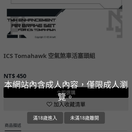
ICS Tomahawk 空氣煞車活塞頭組
NT$
450
本網站內含成人內容，僅限成人瀏
立即選購
覽。
加入收藏清單
滿18歲進入
未滿18歲離開
商品描述