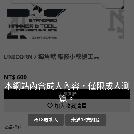
UNICORN / 獨角獸 維修小軟槌工具
NT$
600
本網站內含成人內容，僅限成人瀏
立即選購
覽。
加入收藏清單
滿18歲進入
未滿18歲離開
商品描述