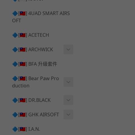
✅ 瞄鏡座 ⧸ 拉柄頭
SILVERBACK SRS 升級套
🔷[🇹🇼] 4UAD SMART AIRS
件
TAC-41 🔄 原廠 ⧸ 零件
OFT
Mk23 ⧸ SSX23 升級套件
TAC-41 🆙 升級 ⧸ 部件
🔷[🇹🇼] ACETECH
[夢神⧸Morpheus] 不鏽鋼
✅ 防火帽 ⧸ 抑制器
內管
🔷[🇹🇼] ARCHWICK
MWS相關 升級套件
衝鋒套件 Convertion Kit
🔷[🇹🇼] BFA 升級套件
SILVERBACK TAC-41 升級
MWS 升級組件
套件
🔷[🇹🇼] Bear Paw Pro
duction
B＆T APC9 系列產品
[夢神⧸Morpheus] 碳鋼 內
管
B＆T SPR300系列產品
T-5000
🔷[🇹🇼] DR.BLACK
VSR-10 ⧸ SSG10 升級套件
HOP膠皮
Hi-capa 彈匣外觀
🔷[🇹🇼] GHK AIRSOFT
維護保養
AR ⧸ M4 GBB 原廠零件
🔷[🇹🇼] I.A.N.