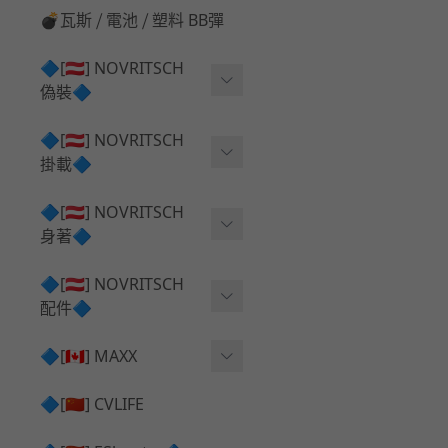
💣瓦斯 ⧸ 電池 ⧸ 塑料 BB彈
🔷[🇦🇹] NOVRITSCH
偽裝🔷
上衣夾克 ⧸ Jacket
🔷[🇦🇹] NOVRITSCH
掛載🔷
兜帽 ⧸ Hood
AR ⧸ DMR 彈匣用
🔷[🇦🇹] NOVRITSCH
手持 裝備 ⧸ 偽裝
身著🔷
SMG ⧸ SSR90 彈匣用
戰術長褲 ⧸ Trousers
闊邊帽 ⧸ Boonie Hat
🔷[🇦🇹] NOVRITSCH
腰包 ⧸ 萬用包
披肩 ⧸ Shoulder Piece
配件🔷
戰術背心+前掛 ⧸ Plate Car
狙擊槍 ⧸ 特殊 彈匣用
狙擊手闊邊帽 ⧸ Sniper Bo
rier+Flap
✅ 快拔槍套 ⧸ 槍背帶
🔷[🇨🇦] MAXX
onie
HPA 氣瓶袋 ⧸ 水袋包
肩帶+腰封 ⧸ Harness+Bat
✅ 槍架 ⧸ 訓練靶具 ⧸ 工具
AEG 活塞頭 ⧸ AEG Piston
🔷[🇨🇳] CVLIFE
手槍 彈匣用
tlebelt
Head
✅ 電池 ⧸ 充電器 ⧸ 電壓表