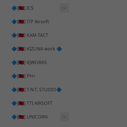
AR⧸M4 造型外觀
AKM V3 主體 ＆ 原廠零件
🔷[🇹🇼] ICS
Hi-capa 下半外觀
G17 GEN.5 主體
Hi-Capa 維修零件
🔷[🇹🇼] ITP Airsoft
Hi-capa 上半外觀
AR ⧸ M4 主體
ICS 成槍
🔷[🇹🇼] KAM-TACT
Hi-capa 內部升級
G5 原廠零件
Tomahawk 零件
🔷[🇹🇼] KIZUNA work 🔷
G17 GEN.3 原廠零件
AR ⧸ M4 GBB 升級套件
🔷[🇹🇼] KJWORKS
🔷[🇹🇼] PH+
🔷[🇹🇼] T-N.T. STUDIO🔷
🔷[🇹🇼] TTI AIRSOFT
🔷[🇹🇼] UNICORN