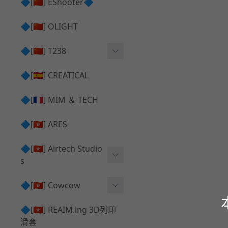
護目鏡 ⧸ 除霧器
🔷[🇨🇳] EShooter🔷
HOP座 ⧸ HOP-UP
✅ 抑制器 ⧸ 瞄準鏡 ⧸ 鏡座
腰帶 ⧸ 腿掛
🔷[🇨🇳] OLIGHT
競速扳機 ⧸ Speed Trigger
鴨舌帽⧸小帽 ⧸ Cap
彈匣釋放鈕 ⧸ Mag Releas
🔷[🇨🇳] T238
簡易胸掛 ⧸ Chest Rig
e
電子扳機
🔷[🇪🇸] CREATICAL
推嘴 ⧸ Nozzle
發光器
🔷[🇫🇷] MIM ＆ TECH
馬達
🔷[🇭🇰] ARES
🔷[🇭🇰] Airtech Studio
s
VFC
🔷[🇭🇰] Cowcow
G＆G
TM Glock 系列
🔷[🇭🇰] REAIM.ing 3D列印
滑套
Krytac