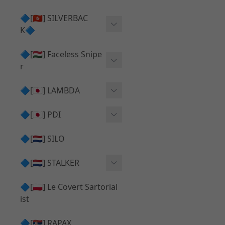
Action Army AAP01 系列
KWA
🔷[🇭🇰] SILVERBAC
UMAREX VFC 系列
K🔷
Tokyo Marui
TM Hi-capa 系列
SRS ⧸ HTI 🟦 主體 ⧸ 彈匣
🔷[🇭🇺] Faceless Snipe
PROWIN
KWA⧸KSC系列
r
✅ 碳纖管 ⧸ 彈簧
通用 ⧸ 其他
Mk23 ⧸ SSX23
🔷[🇯🇵] LAMBDA
TAC-41 👁️‍🗨️ 外觀 ⧸ 色彩
MAXX
SRS ⧸ HTI ⧸ TAC-41
MDR-X 🟦 主體 ⧸ 彈匣
Lambda 05 GBB 精密內管
🔷[🇯🇵] PDI
SILVERBACK SRS
✅ 通用 ⧸ 精品
Lambda 03 AEG 精密內管
01 精密內管
🔷[🇳🇱] SILO
MDR-X 👁️‍🗨️ 外觀 ⧸ 色彩
Lambda 01 GBB 精密內管
05 精密內管
🔷[🇳🇱] STALKER
TAC-41 🟦 主體 ⧸ 彈匣
Lambda 01 AEG 精密內管
W HOLD HOP 膠皮
Action Army AAP01 升級
🔷[🇵🇱] Le Covert Sartorial
MDR-X 🔄 原廠 ⧸ 零件
Lambda 05 AEG 精密內管
08 精密內管
套件
ist
SRS ⧸ HTI🔄 原廠 ⧸ 零件
Lambda 05 VSR 精密內管
HOP膠皮 ⧸ 下壓塊
🔷[🇷🇸] RAPAX