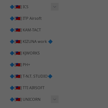
AR⧸M4 造型外觀
AKM V3 主體 ＆ 原廠零件
🔷[🇹🇼] ICS
Hi-capa 下半外觀
G17 GEN.5 主體
Hi-Capa 維修零件
🔷[🇹🇼] ITP Airsoft
Hi-capa 上半外觀
AR ⧸ M4 主體
ICS 成槍
🔷[🇹🇼] KAM-TACT
Hi-capa 內部升級
G5 原廠零件
Tomahawk 零件
🔷[🇹🇼] KIZUNA work 🔷
G17 GEN.3 原廠零件
AR ⧸ M4 GBB 升級套件
🔷[🇹🇼] KJWORKS
🔷[🇹🇼] PH+
🔷[🇹🇼] T-N.T. STUDIO🔷
🔷[🇹🇼] TTI AIRSOFT
🔷[🇹🇼] UNICORN