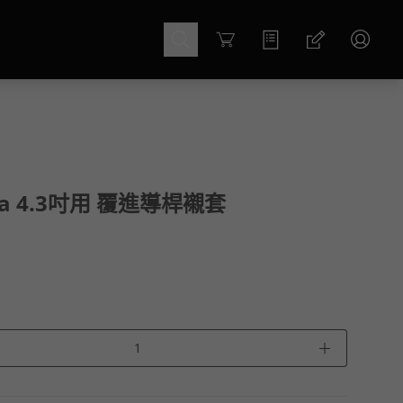
Cart
apa 4.3吋用 覆進導桿襯套
＋