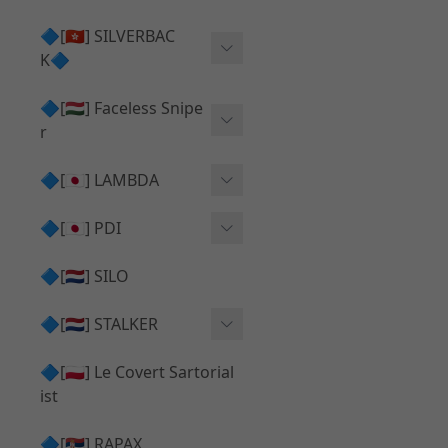
Action Army AAP01 系列
KWA
🔷[🇭🇰] SILVERBAC
UMAREX VFC 系列
K🔷
Tokyo Marui
TM Hi-capa 系列
SRS ⧸ HTI 🟦 主體 ⧸ 彈匣
🔷[🇭🇺] Faceless Snipe
PROWIN
KWA⧸KSC系列
r
✅ 碳纖管 ⧸ 彈簧
通用 ⧸ 其他
Mk23 ⧸ SSX23
🔷[🇯🇵] LAMBDA
TAC-41 👁️‍🗨️ 外觀 ⧸ 色彩
MAXX
SRS ⧸ HTI ⧸ TAC-41
MDR-X 🟦 主體 ⧸ 彈匣
Lambda 05 GBB 精密內管
🔷[🇯🇵] PDI
SILVERBACK SRS
✅ 通用 ⧸ 精品
Lambda 03 AEG 精密內管
01 精密內管
🔷[🇳🇱] SILO
MDR-X 👁️‍🗨️ 外觀 ⧸ 色彩
Lambda 01 GBB 精密內管
05 精密內管
🔷[🇳🇱] STALKER
TAC-41 🟦 主體 ⧸ 彈匣
Lambda 01 AEG 精密內管
W HOLD HOP 膠皮
Action Army AAP01 升級
🔷[🇵🇱] Le Covert Sartorial
MDR-X 🔄 原廠 ⧸ 零件
Lambda 05 AEG 精密內管
08 精密內管
套件
ist
SRS ⧸ HTI🔄 原廠 ⧸ 零件
Lambda 05 VSR 精密內管
HOP膠皮 ⧸ 下壓塊
🔷[🇷🇸] RAPAX