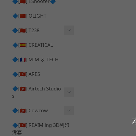
護目鏡 ⧸ 除霧器
🔷[🇨🇳] EShooter🔷
HOP座 ⧸ HOP-UP
✅ 抑制器 ⧸ 瞄準鏡 ⧸ 鏡座
腰帶 ⧸ 腿掛
🔷[🇨🇳] OLIGHT
競速扳機 ⧸ Speed Trigger
鴨舌帽⧸小帽 ⧸ Cap
彈匣釋放鈕 ⧸ Mag Releas
🔷[🇨🇳] T238
簡易胸掛 ⧸ Chest Rig
e
電子扳機
🔷[🇪🇸] CREATICAL
推嘴 ⧸ Nozzle
發光器
🔷[🇫🇷] MIM ＆ TECH
馬達
🔷[🇭🇰] ARES
🔷[🇭🇰] Airtech Studio
s
VFC
🔷[🇭🇰] Cowcow
G＆G
TM Glock 系列
🔷[🇭🇰] REAIM.ing 3D列印
滑套
Krytac