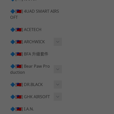
✅ 瞄鏡座 ⧸ 拉柄頭
SILVERBACK SRS 升級套
🔷[🇹🇼] 4UAD SMART AIRS
件
TAC-41 🔄 原廠 ⧸ 零件
OFT
Mk23 ⧸ SSX23 升級套件
TAC-41 🆙 升級 ⧸ 部件
🔷[🇹🇼] ACETECH
[夢神⧸Morpheus] 不鏽鋼
✅ 防火帽 ⧸ 抑制器
內管
🔷[🇹🇼] ARCHWICK
MWS相關 升級套件
衝鋒套件 Convertion Kit
🔷[🇹🇼] BFA 升級套件
SILVERBACK TAC-41 升級
MWS 升級組件
套件
🔷[🇹🇼] Bear Paw Pro
duction
B＆T APC9 系列產品
[夢神⧸Morpheus] 碳鋼 內
管
B＆T SPR300系列產品
T-5000
🔷[🇹🇼] DR.BLACK
VSR-10 ⧸ SSG10 升級套件
HOP膠皮
Hi-capa 彈匣外觀
🔷[🇹🇼] GHK AIRSOFT
維護保養
AR ⧸ M4 GBB 原廠零件
🔷[🇹🇼] I.A.N.