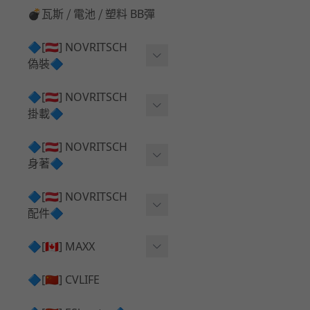
💣瓦斯 ⧸ 電池 ⧸ 塑料 BB彈
🔷[🇦🇹] NOVRITSCH
偽裝🔷
上衣夾克 ⧸ Jacket
🔷[🇦🇹] NOVRITSCH
掛載🔷
兜帽 ⧸ Hood
AR ⧸ DMR 彈匣用
🔷[🇦🇹] NOVRITSCH
手持 裝備 ⧸ 偽裝
身著🔷
SMG ⧸ SSR90 彈匣用
戰術長褲 ⧸ Trousers
闊邊帽 ⧸ Boonie Hat
🔷[🇦🇹] NOVRITSCH
腰包 ⧸ 萬用包
披肩 ⧸ Shoulder Piece
配件🔷
戰術背心+前掛 ⧸ Plate Car
狙擊槍 ⧸ 特殊 彈匣用
狙擊手闊邊帽 ⧸ Sniper Bo
rier+Flap
✅ 快拔槍套 ⧸ 槍背帶
🔷[🇨🇦] MAXX
onie
HPA 氣瓶袋 ⧸ 水袋包
肩帶+腰封 ⧸ Harness+Bat
✅ 槍架 ⧸ 訓練靶具 ⧸ 工具
AEG 活塞頭 ⧸ AEG Piston
🔷[🇨🇳] CVLIFE
手槍 彈匣用
tlebelt
Head
✅ 電池 ⧸ 充電器 ⧸ 電壓表