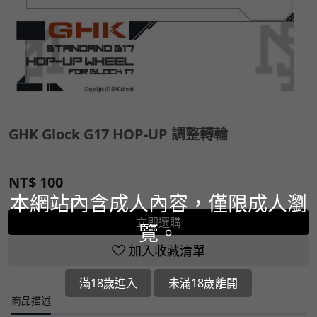
GHK Glock G17 HOP-UP 調整轉輪
NT$
100
本網站內含成人內容，僅限成人瀏
立即選購
覽。
加入收藏清單
滿18歲進入
未滿18歲離開
商品描述