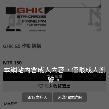
GHK G5 作動結構
NT$
150
本網站內含成人內容，僅限成人瀏
立即選購
覽。
加入收藏清單
滿18歲進入
未滿18歲離開
商品描述