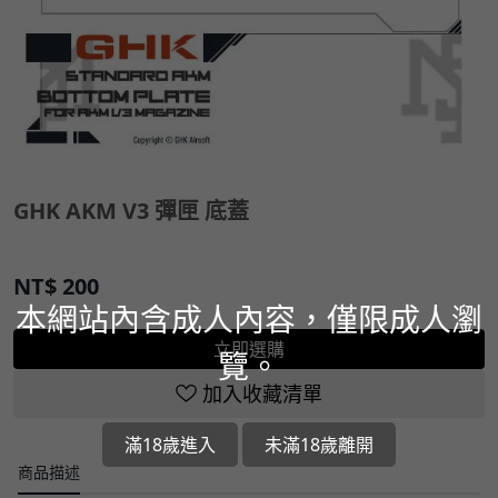
GHK AKM V3 彈匣 底蓋
NT$
200
本網站內含成人內容，僅限成人瀏
立即選購
覽。
加入收藏清單
滿18歲進入
未滿18歲離開
商品描述