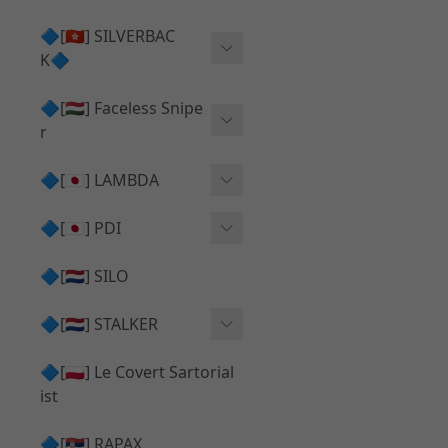
Action Army AAP01 系列
KWA
🔷[🇭🇰] SILVERBAC
UMAREX VFC 系列
K🔷
Tokyo Marui
TM Hi-capa 系列
SRS ⧸ HTI 🟦 主體 ⧸ 彈匣
🔷[🇭🇺] Faceless Snipe
PROWIN
KWA⧸KSC系列
r
✅ 碳纖管 ⧸ 彈簧
通用 ⧸ 其他
Mk23 ⧸ SSX23
🔷[🇯🇵] LAMBDA
TAC-41 👁️‍🗨️ 外觀 ⧸ 色彩
MAXX
SRS ⧸ HTI ⧸ TAC-41
MDR-X 🟦 主體 ⧸ 彈匣
Lambda 05 GBB 精密內管
🔷[🇯🇵] PDI
SILVERBACK SRS
✅ 通用 ⧸ 精品
Lambda 03 AEG 精密內管
01 精密內管
🔷[🇳🇱] SILO
MDR-X 👁️‍🗨️ 外觀 ⧸ 色彩
Lambda 01 GBB 精密內管
05 精密內管
🔷[🇳🇱] STALKER
TAC-41 🟦 主體 ⧸ 彈匣
Lambda 01 AEG 精密內管
W HOLD HOP 膠皮
Action Army AAP01 升級
🔷[🇵🇱] Le Covert Sartorial
MDR-X 🔄 原廠 ⧸ 零件
Lambda 05 AEG 精密內管
08 精密內管
套件
ist
SRS ⧸ HTI🔄 原廠 ⧸ 零件
Lambda 05 VSR 精密內管
HOP膠皮 ⧸ 下壓塊
🔷[🇷🇸] RAPAX