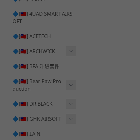
✅ 瞄鏡座 ⧸ 拉柄頭
SILVERBACK SRS 升級套
🔷[🇹🇼] 4UAD SMART AIRS
件
TAC-41 🔄 原廠 ⧸ 零件
OFT
Mk23 ⧸ SSX23 升級套件
TAC-41 🆙 升級 ⧸ 部件
🔷[🇹🇼] ACETECH
[夢神⧸Morpheus] 不鏽鋼
✅ 防火帽 ⧸ 抑制器
內管
🔷[🇹🇼] ARCHWICK
MWS相關 升級套件
衝鋒套件 Convertion Kit
🔷[🇹🇼] BFA 升級套件
SILVERBACK TAC-41 升級
MWS 升級組件
套件
🔷[🇹🇼] Bear Paw Pro
duction
B＆T APC9 系列產品
[夢神⧸Morpheus] 碳鋼 內
管
B＆T SPR300系列產品
T-5000
🔷[🇹🇼] DR.BLACK
VSR-10 ⧸ SSG10 升級套件
HOP膠皮
Hi-capa 彈匣外觀
🔷[🇹🇼] GHK AIRSOFT
維護保養
AR ⧸ M4 GBB 原廠零件
🔷[🇹🇼] I.A.N.