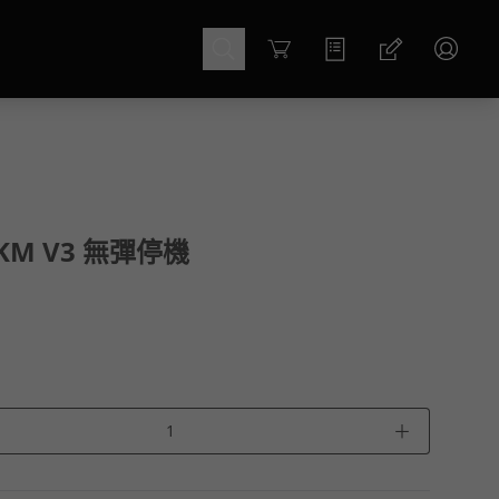
Cart
AKM V3 無彈停機
＋