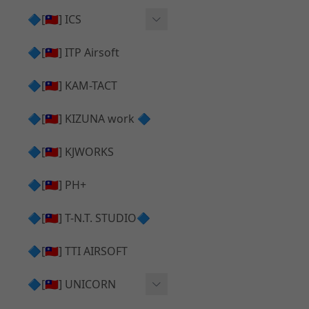
AR⧸M4 造型外觀
AKM V3 主體 ＆ 原廠零件
🔷[🇹🇼] ICS
Hi-capa 下半外觀
G17 GEN.5 主體
Hi-Capa 維修零件
🔷[🇹🇼] ITP Airsoft
Hi-capa 上半外觀
AR ⧸ M4 主體
ICS 成槍
🔷[🇹🇼] KAM-TACT
Hi-capa 內部升級
G5 原廠零件
Tomahawk 零件
🔷[🇹🇼] KIZUNA work 🔷
G17 GEN.3 原廠零件
AR ⧸ M4 GBB 升級套件
🔷[🇹🇼] KJWORKS
🔷[🇹🇼] PH+
🔷[🇹🇼] T-N.T. STUDIO🔷
🔷[🇹🇼] TTI AIRSOFT
🔷[🇹🇼] UNICORN