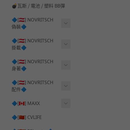
💣瓦斯 ⧸ 電池 ⧸ 塑料 BB彈
🔷[🇦🇹] NOVRITSCH
偽裝🔷
上衣夾克 ⧸ Jacket
🔷[🇦🇹] NOVRITSCH
掛載🔷
兜帽 ⧸ Hood
AR ⧸ DMR 彈匣用
🔷[🇦🇹] NOVRITSCH
手持 裝備 ⧸ 偽裝
身著🔷
SMG ⧸ SSR90 彈匣用
戰術長褲 ⧸ Trousers
闊邊帽 ⧸ Boonie Hat
🔷[🇦🇹] NOVRITSCH
腰包 ⧸ 萬用包
披肩 ⧸ Shoulder Piece
配件🔷
戰術背心+前掛 ⧸ Plate Car
狙擊槍 ⧸ 特殊 彈匣用
狙擊手闊邊帽 ⧸ Sniper Bo
rier+Flap
✅ 快拔槍套 ⧸ 槍背帶
🔷[🇨🇦] MAXX
onie
HPA 氣瓶袋 ⧸ 水袋包
肩帶+腰封 ⧸ Harness+Bat
✅ 槍架 ⧸ 訓練靶具 ⧸ 工具
AEG 活塞頭 ⧸ AEG Piston
🔷[🇨🇳] CVLIFE
手槍 彈匣用
tlebelt
Head
✅ 電池 ⧸ 充電器 ⧸ 電壓表