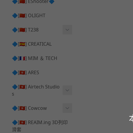
護目鏡 ⧸ 除霧器
🔷[🇨🇳] EShooter🔷
HOP座 ⧸ HOP-UP
✅ 抑制器 ⧸ 瞄準鏡 ⧸ 鏡座
腰帶 ⧸ 腿掛
🔷[🇨🇳] OLIGHT
競速扳機 ⧸ Speed Trigger
鴨舌帽⧸小帽 ⧸ Cap
彈匣釋放鈕 ⧸ Mag Releas
🔷[🇨🇳] T238
簡易胸掛 ⧸ Chest Rig
e
電子扳機
🔷[🇪🇸] CREATICAL
推嘴 ⧸ Nozzle
發光器
🔷[🇫🇷] MIM ＆ TECH
馬達
🔷[🇭🇰] ARES
🔷[🇭🇰] Airtech Studio
s
VFC
🔷[🇭🇰] Cowcow
G＆G
TM Glock 系列
🔷[🇭🇰] REAIM.ing 3D列印
滑套
Krytac