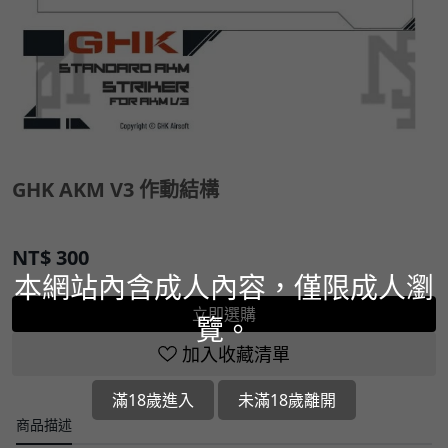
GHK AKM V3 作動結構
NT$
300
本網站內含成人內容，僅限成人瀏
立即選購
覽。
加入收藏清單
滿18歲進入
未滿18歲離開
商品描述