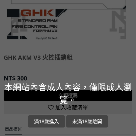
GHK AKM V3 火控插銷組
NT$
300
本網站內含成人內容，僅限成人瀏
立即選購
覽。
加入收藏清單
滿18歲進入
未滿18歲離開
商品描述